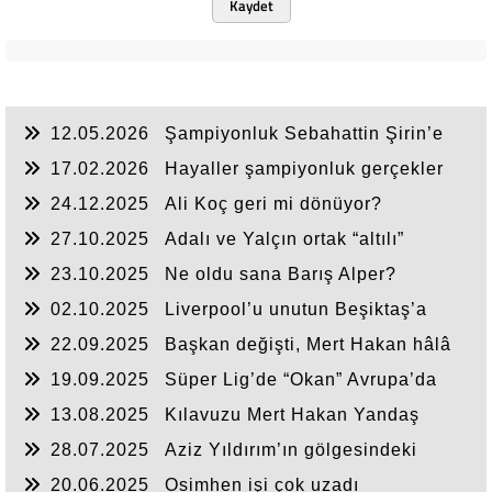
Kaydet
12.05.2026
Şampiyonluk Sebahattin Şirin’e
yazar
17.02.2026
Hayaller şampiyonluk gerçekler
ikincilik
24.12.2025
Ali Koç geri mi dönüyor?
27.10.2025
Adalı ve Yalçın ortak “altılı”
yapsın!
23.10.2025
Ne oldu sana Barış Alper?
02.10.2025
Liverpool’u unutun Beşiktaş’a
odaklanın
22.09.2025
Başkan değişti, Mert Hakan hâlâ
duruyor
19.09.2025
Süper Lig’de “Okan” Avrupa’da
“Buruk”
13.08.2025
Kılavuzu Mert Hakan Yandaş
olanın!
28.07.2025
Aziz Yıldırım’ın gölgesindeki
Fenerbahçe
20.06.2025
Osimhen işi çok uzadı