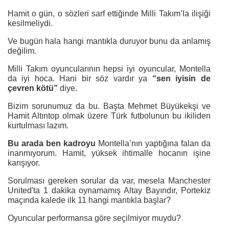
Hamit o gün, o sözleri sarf ettiğinde Milli Takım’la ilişiği
kesilmeliydi.
Ve bugün hala hangi mantıkla duruyor bunu da anlamış
değilim.
Milli Takım oyuncularının hepsi iyi oyuncular, Montella
da iyi hoca. Hani bir söz vardır ya
“sen iyisin de
çevren kötü”
diye.
Bizim sorunumuz da bu. Başta Mehmet Büyükekşi ve
Hamit Altıntop olmak üzere Türk futbolunun bu ikiliden
kurtulması lazım.
Bu arada ben kadroyu
Montella’nın yaptığına falan da
inanmıyorum. Hamit, yüksek ihtimalle hocanın işine
karışıyor.
Sorulması gereken sorular da var, mesela Manchester
United'ta 1 dakika oynamamış Altay Bayındır, Portekiz
maçında kalede ilk 11 hangi mantıkla başlar?
Oyuncular performansa göre seçilmiyor muydu?