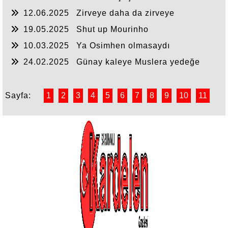
12.06.2025
Zirveye daha da zirveye
19.05.2025
Shut up Mourinho
10.03.2025
Ya Osimhen olmasaydı
24.02.2025
Günay kaleye Muslera yedeğe
Sayfa:
1
2
3
4
5
6
7
8
9
10
11