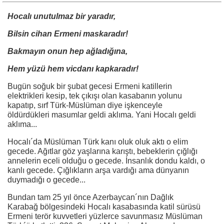
Hocalı unutulmaz bir yaradır,
Bilsin cihan Ermeni maskaradır!
Bakmayın onun hep ağladığına,
Hem yüzü hem vicdanı kapkaradır!
Bugün soğuk bir şubat gecesi Ermeni katillerin
elektrikleri kesip, tek çıkışı olan kasabanın yolunu
kapatıp, sırf Türk-Müslüman diye işkenceyle
öldürdükleri masumlar geldi aklıma. Yani Hocalı geldi
aklıma...
Hocalı´da Müslüman Türk kanı oluk oluk aktı o elim
gecede. Ağıtlar göz yaşlarına karıştı, bebeklerin çığlığı
annelerin eceli olduğu o gecede. İnsanlık dondu kaldı, o
kanlı gecede. Çığlıkların arşa vardığı ama dünyanın
duymadığı o gecede...
Bundan tam 25 yıl önce Azerbaycan´nın Dağlık
Karabağ bölgesindeki Hocalı kasabasında katil sürüsü
Ermeni terör kuvvetleri yüzlerce savunmasız Müslüman