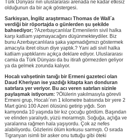
Türk Dünyası´nın uluslararası arenada ne kadar etkisiz
olduğunun da bir açık göstergesi.
Sarkisyan, İngiliz araştırmacı Thomas de Wall´a
verdiği bir röportajda o günlerden şu şekilde
bahsediyor;
?Azerbaycanlılar Ermenilerin sivil halka
karşı katliam yapmayacağını düşünmekteydiler. Biz
bunu Azerbaycanlılara şaka yapmadığımızı göstermek
amacıyla ibret olsun diye yaptık.? Yani adi sivil halka
katliam yaptıklarını açıkça deklare ediyor. Uluslararası
camia da Türk Dünyası da bu itirafı görmezden geliyor
ya da gelmek zorunda kalıyor.
Hocalı vahşetinin tanığı bir Ermeni gazeteci olan
Daud Kheriyan ise yazdığı kitapta kan donduran
satırlara yer veriyor. Bu acı veren satırları sizinle
paylaşmak istiyorum:
?Ölülerin yakılmasıyla görevli
Ermeni grup, Hocalı´nın 1 kilometre batısında bir yere 2
Mart günü 100 Azeri ölüsünü getirip yığdı. Son
kamyonda 10 yaşında bir kız çocuğu gördüm. Başından
ve elinden yaralıydı, yüzü morarmıştı. Soğuğa, açlığa ve
yaralarına rağmen hala yaşıyordu. Çok az nefes
alabiliyordu. Gözlerini ölüm korkusu sarmıştı. O sırada
Tigranyan isimli bir asker onu tuttuğu gibi öteki