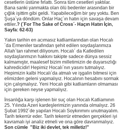
cesetlerin üstüne fırlattı. Sonra tüm cesetleri yaktılar.
Bana sanki yanmakta olan ölü bedenler arasından bir
çığlık işittim gibi geldi. Yapabileceğim bir şey yoktu. Ben
Şuşa´ya döndüm. Onlar Haç´ın hatırı için savaşa devam
ettiler
.? (´For The Sake of Cross´- Haçın Hatırı İçin,
Sayfa: 62-63)
Yakın tarihin en acımasız katliamlarından olan Hocalı
´da Ermeniler tarafından şehit edilen soydaşlarımıza
Allah´tan rahmet diliyorum. Hocalı´ da Katledilen
soydaşlarımızın hakkını takipte sadece dünya sessiz
kalmamıştır, maalesef bizim milletimizin de duyarsızlığı
kahredicidir! Hepimiz Hocalı´nın yasını tutmalıyız.
Hepimizin kalbi Hocalı´da atmalı ve işgalin bitmesi için
elimizden geleni yapmalıyız. Hocalının hesabını sormak
için çalışmalıyız. Yeni Hocalı gibi katliamların olmaması
için gereken neyse yapmalıyız.
İnsanlığa karşı işlenen bir suç olan Hocalı Katliamının
25. Yılında Azeri kardeşlerimizin yanında olmalıyız. 26
Şubat 1992´de yapılan Hocalı Soykırımını unutmayalım.
Tarih tekerrür eder. Tarih tekerrür etmeden gerçekleri iyi
kavramalı iyi analiz etmeli ve ona göre davranmalıyız.
Son cümle "Biz iki devlet, tek milletiz!"