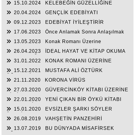
15.10.2024
KELEBEĞİN GÜZELLİĞİNE
ULAŞMAK
20.04.2024
GENÇLİK EDEBİYATI
09.12.2023
EDEBİYAT İYİLEŞTİRİR
17.06.2023
Önce Anlamak Sonra Anlaşılmak
13.05.2023
Konak Romanı Üzerine
26.04.2023
İDEAL HAYAT VE KİTAP OKUMA
ALIŞKANLIĞI
31.01.2022
KONAK ROMANI ÜZERİNE
15.12.2021
MUSTAFA ALİ ÖZTÜRK
ÖĞRENCİLERLE BULUŞTU
21.11.2020
KORONA VİRÜS
YALNIZLAŞTIRIYOR
27.03.2020
GÜVERCİNKÖY KİTABI ÜZERİNE
BİR İNCELEME
22.01.2020
YENİ ÇIKAN BİR ÖYKÜ KİTABI
“SUS YERİ”
15.01.2020
EVSİZLER ŞARKI SÖYLER
ÜZERİNE
26.08.2019
VAHŞETİN PANZEHİRİ
OKUMAKTIR
13.07.2019
BU DÜNYADA MİSAFİRSEK
EĞER?