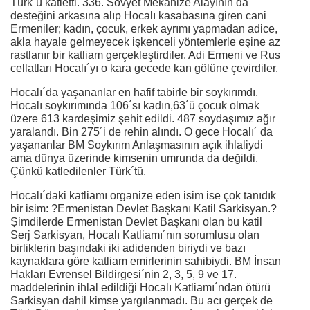
Türk´ü katletti. 336. Sovyet Mekanize Alayının da
desteğini arkasına alıp Hocalı kasabasına giren cani
Ermeniler; kadın, çocuk, erkek ayrımı yapmadan adice,
akla hayale gelmeyecek işkenceli yöntemlerle eşine az
rastlanır bir katliam gerçekleştirdiler. Adi Ermeni ve Rus
cellatları Hocalı´yı o kara gecede kan gölüne çevirdiler.
Hocalı´da yaşananlar en hafif tabirle bir soykırımdı.
Hocalı soykırımında 106´sı kadın,63´ü çocuk olmak
üzere 613 kardeşimiz şehit edildi. 487 soydaşımız ağır
yaralandı. Bin 275´i de rehin alındı. O gece Hocalı´ da
yaşananlar BM Soykırım Anlaşmasının açık ihlaliydi
ama dünya üzerinde kimsenin umrunda da değildi.
Çünkü katledilenler Türk´tü.
Hocalı´daki katliamı organize eden isim ise çok tanıdık
bir isim: ?Ermenistan Devlet Başkanı Katil Sarkisyan.?
Şimdilerde Ermenistan Devlet Başkanı olan bu katil
Serj Sarkisyan, Hocalı Katliamı´nın sorumlusu olan
birliklerin başındaki iki adidenden biriydi ve bazı
kaynaklara göre katliam emirlerinin sahibiydi. BM İnsan
Hakları Evrensel Bildirgesi´nin 2, 3, 5, 9 ve 17.
maddelerinin ihlal edildiği Hocalı Katliamı´ndan ötürü
Sarkisyan dahil kimse yargılanmadı. Bu acı gerçek de