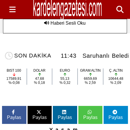
Haberi Sesli Oku
Saruhanlı Belediyesi'nden Özel
Son Dakika
Sporculara Foça'da Unutulmaz Deniz
Etkinliği
anlı'da vefat...
11:43
Saruhanlı Belediye
SON DAKİKA
BIST 100
DOLAR
EURO
GRAM ALTIN
Ç. ALTIN
17589,91
47,68
55,13
6659,69
10644,48
%-0,08
% 0,18
% 0,32
% 2,59
% 2,09
Paylas
Paylas
Paylas
Paylas
Paylas
Yaşam