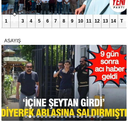
1
2
3
4
5
6
7
8
9
10
11
12
13
14
T
ASAYIŞ