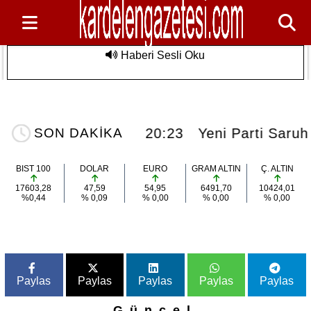
Haberi Sesli Oku
rım Alanlarında
Yeni Parti Saruhanlı İlçe Başkanlığında
Son Dakika
eveli
açıklama
rla Buluştu
daşlarla Buluştu
20:23
Yeni Parti Saruh
SON DAKİKA
BIST 100
DOLAR
EURO
GRAM ALTIN
Ç. ALTIN
17603,28
47,59
54,95
6491,70
10424,01
%0,44
% 0,09
% 0,00
% 0,00
% 0,00
Paylas
Paylas
Paylas
Paylas
Paylas
Güncel