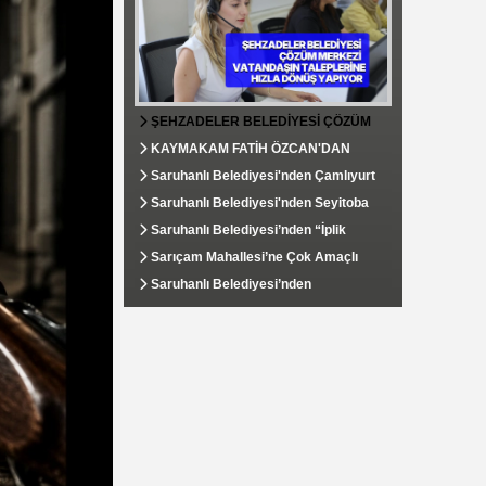
ŞEHZADELER BELEDİYESİ ÇÖZÜM
MERKEZİ VATANDAŞIN TALEPLERİNE
KAYMAKAM FATİH ÖZCAN'DAN
HIZLA DÖNÜŞ YAPIYOR
SOSYAL YARDIMLAŞMA VE
Saruhanlı Belediyesi'nden Çamlıyurt
DAYANIŞMA VAKFI'NA ZİYARET
Mahallesi'ne Kapsamlı Çevre
Saruhanlı Belediyesi'nden Seyitoba
Düzenlemesi
Mahallesi'ne Tarımsal Su Desteği
Saruhanlı Belediyesi’nden “İplik
Yolu”nda Yoğun Mesai: Sıcak Asfalt
Sarıçam Mahallesi’ne Çok Amaçlı
Çalışmaları Aralıksız Sürüyor
Hizmet Binası Kazandırıldı
Saruhanlı Belediyesi’nden
Çınaroba’ya Yeni Hizmet