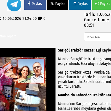
Paylas
Paylas
Paylas
Paylas
Tarih: 10.05.
10.05.2026 21:24:00
0
Güncelleme: 
açıklama
08:51
attan kopardı
kılarla bizleri yıldıramayacaksınız"
26 Yaz Sergisi’nde Sanatseverlerle Buluştu
Sarıgöl Traktör Kazası: Eşi Kaybe
Manisa Sarıgöl’de traktör şaramp
eşi yaralandı. Feci olayın detayla
Sarıgöl traktör kazası Manisa’da
yuvarlanan traktörde bulunan ka
yaralı kurtuldu. Sabah saatlerin
üzüntü yarattı.
Manisa’da Kahreden Traktör Kaz
Manisa’nın Sarıgöl ilçesi, sabah 
Mahallesi’nde meydana gelen ola