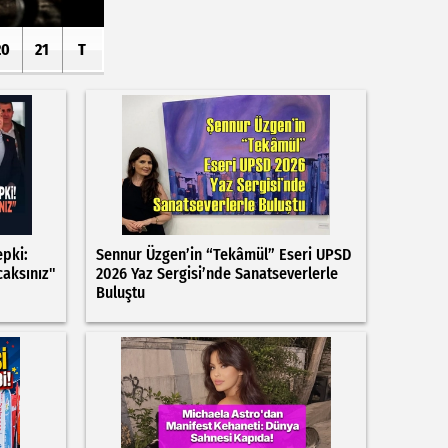
20
21
T
epki:
Sennur Üzgen’in “Tekâmül” Eseri UPSD
caksınız"
2026 Yaz Sergisi’nde Sanatseverlerle
Buluştu