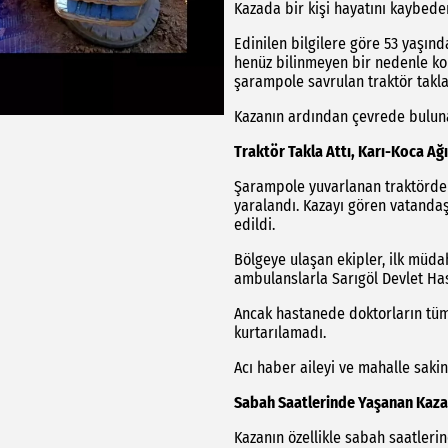
Kazada bir kişi hayatını kaybeder
Edinilen bilgilere göre 53 yaşınd
henüz bilinmeyen bir nedenle kon
şarampole savrulan traktör takla 
Kazanın ardından çevrede bulun
Traktör Takla Attı, Karı-Koca Ağ
Şarampole yuvarlanan traktörde b
yaralandı. Kazayı gören vatandaşl
edildi.
Bölgeye ulaşan ekipler, ilk müdah
ambulanslarla Sarıgöl Devlet Hast
Ancak hastanede doktorların tü
kurtarılamadı.
Acı haber aileyi ve mahalle saki
Sabah Saatlerinde Yaşanan Kaza İ
Kazanın özellikle sabah saatler