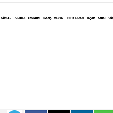
GÜNCEL
POLITIKA
EKONOMI
ASAYIŞ
MEDYA
TRAFIK KAZASI
YAŞAM
SANAT
GÜ