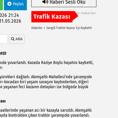
Haberi Sesli Oku
Paylas
Trafik Kazası Haberleri
2026 21:24
Trafik Kazası
11.05.2026
Haberler
Sarıgöl Traktör Kazası: Eşi Kaybetti!
ARA
tti!
ole yuvarlandı. Kazada Raziye Boylu hayatını kaybetti,
rı
 yürekleri dağladı. Alemşahlı Mahallesi’nde şarampole
rı-kocadan biri yaşam savaşını kaybederken, diğeri
de yaşanan feci kazanın detayları ise bölgede büyük
ası
saatlerinde yaşanan acı bir kazayla sarsıldı. Alemşahlı
yda kontrolden çıkan traktör şarampole yuvarlandı.