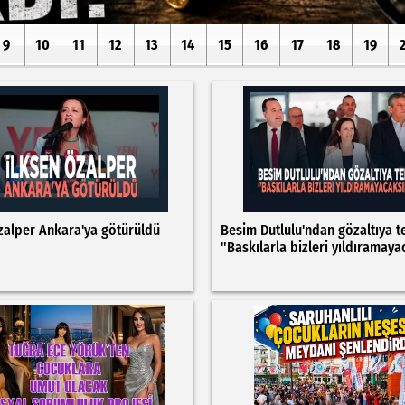
9
10
11
12
13
14
15
16
17
18
19
zalper Ankara'ya götürüldü
Besim Dutlulu'ndan gözaltıya t
"Baskılarla bizleri yıldıramaya