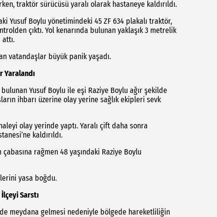
ken, traktör sürücüsü yaralı olarak hastaneye kaldırıldı.
aki Yusuf Boylu yönetimindeki 45 ZF 634 plakalı traktör,
trolden çıktı. Yol kenarında bulunan yaklaşık 3 metrelik
attı.
an vatandaşlar büyük panik yaşadı.
ır Yaralandı
ulunan Yusuf Boylu ile eşi Raziye Boylu ağır şekilde
arın ihbarı üzerine olay yerine sağlık ekipleri sevk
aleyi olay yerinde yaptı. Yaralı çift daha sonra
anesi’ne kaldırıldı.
m çabasına rağmen 48 yaşındaki Raziye Boylu
nlerini yasa boğdu.
lçeyi Sarstı
inde meydana gelmesi nedeniyle bölgede hareketliliğin