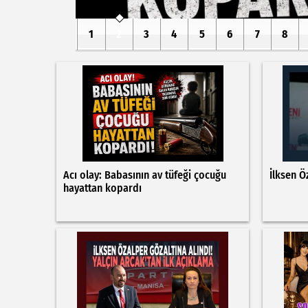
1
2
3
4
5
6
7
8
Acı olay: Babasının av tüfeği çocuğu
İlksen Ö
hayattan kopardı