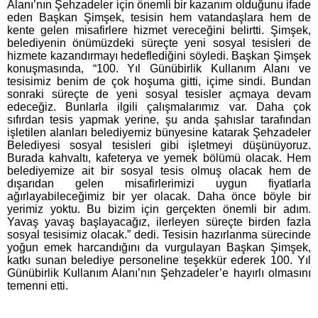
Alanı’nın Şehzadeler için önemli bir kazanım olduğunu ifade
eden Başkan Şimşek, tesisin hem vatandaşlara hem de
kente gelen misafirlere hizmet vereceğini belirtti. Şimşek,
belediyenin önümüzdeki süreçte yeni sosyal tesisleri de
hizmete kazandırmayı hedeflediğini söyledi. Başkan Şimşek
konuşmasında, “100. Yıl Günübirlik Kullanım Alanı ve
tesisimiz benim de çok hoşuma gitti, içime sindi. Bundan
sonraki süreçte de yeni sosyal tesisler açmaya devam
edeceğiz. Bunlarla ilgili çalışmalarımız var. Daha çok
sıfırdan tesis yapmak yerine, şu anda şahıslar tarafından
işletilen alanları belediyemiz bünyesine katarak Şehzadeler
Belediyesi sosyal tesisleri gibi işletmeyi düşünüyoruz.
Burada kahvaltı, kafeterya ve yemek bölümü olacak. Hem
belediyemize ait bir sosyal tesis olmuş olacak hem de
dışarıdan gelen misafirlerimizi uygun fiyatlarla
ağırlayabileceğimiz bir yer olacak. Daha önce böyle bir
yerimiz yoktu. Bu bizim için gerçekten önemli bir adım.
Yavaş yavaş başlayacağız, ilerleyen süreçte birden fazla
sosyal tesisimiz olacak.” dedi. Tesisin hazırlanma sürecinde
yoğun emek harcandığını da vurgulayan Başkan Şimşek,
katkı sunan belediye personeline teşekkür ederek 100. Yıl
Günübirlik Kullanım Alanı’nın Şehzadeler’e hayırlı olmasını
temenni etti.