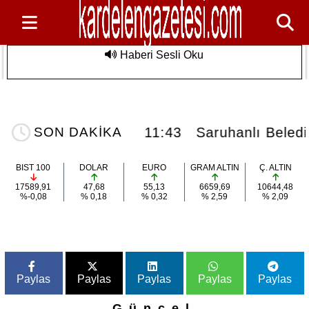
Haberi Sesli Oku
Saruhanlı Belediyesi'nden Özel
Son Dakika
Sporculara Foça'da Unutulmaz Deniz
Etkinliği
uhanlı'da vefat...
11:43
Saruhanlı Beledi
SON DAKİKA
BIST 100
DOLAR
EURO
GRAM ALTIN
Ç. ALTIN
17589,91
47,68
55,13
6659,69
10644,48
%-0,08
% 0,18
% 0,32
% 2,59
% 2,09
Paylas
Paylas
Paylas
Paylas
Paylas
Güncel