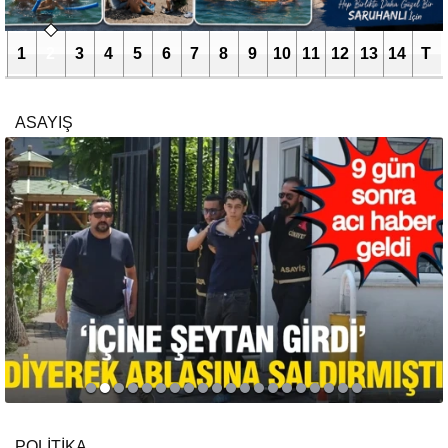
1
2
3
4
5
6
7
8
9
10
11
12
13
14
T
ASAYIŞ
POLİTİKA