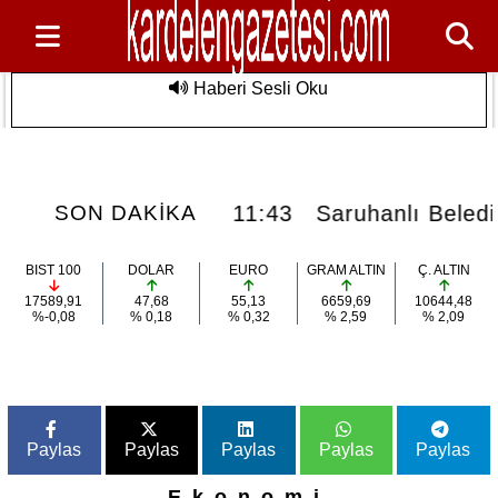
Haberi Sesli Oku
Saruhanlı Belediyesi'nden Özel
Son Dakika
Sporculara Foça'da Unutulmaz Deniz
Etkinliği
at...
11:43
Saruhanlı Belediyesi'nden Öz
SON DAKİKA
BIST 100
DOLAR
EURO
GRAM ALTIN
Ç. ALTIN
17589,91
47,68
55,13
6659,69
10644,48
%-0,08
% 0,18
% 0,32
% 2,59
% 2,09
Paylas
Paylas
Paylas
Paylas
Paylas
Ekonomi