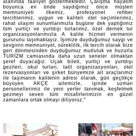
alanında faaliyet göstermektedir. Çalışma hayatım
boyunca en önde saydığımız önce müşteri
memnuniyeti ilkemiz, profesyonel rehber
tercihlerimiz, uygun ve kaliteli otel seçimlerimiz,
rahat ulaşım sunumlarımızla bugüne dek yaptığımız
tüm yurtiçi ve yurtdışı turlarımız, özel dernek tur
organizasyonlarımızla A kalite hizmet vermenin
gururunu taşımaktayız. İşimize duyduğumuz saygı ve
sevginin memnuniyet, süreklilik, ilk tercih olarak bize
geri dönmesinden duyduğumuz mutluluk ve huzurla
TURİZM camiasında daha uzun seneler olmaktan
şeref duyacağız. Uçak bileti, yurtiçi ve yurtdışı
gezileri, okul turları, tatil organizasyonları, otel
rezervasyonları ve şirket bünyemize ait araçlarımız
ile taşımanın kalitenin adresi olarak, gün geçtikçe
büyüyen AKÇE ailemizle, işinde uzman
personellerimiz ile yeni yerler tanımak, keşfetmek
gezmeyi seven tüm misafirlerimizin en güzel
zamanlara ortak olmayı diliyoruz.”