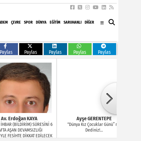
NDEM
ÇEVRE
SPOR
DÜNYA
EĞITIM
SARUHANLI
DİĞER
Paylas
Paylas
Paylas
Paylas
Paylas
doğan KAYA
Ayşe GERENTEPE
B
BİLDİRİM) SÜRESİNİ 6
“Dünya Kız Çocuklar Günü” mü
Arkad
N DEVAMSIZLIĞI
Dediniz!...
HTE DİKKAT EDİLECEK