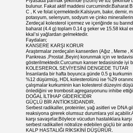
Piyasada parmak şeklinde (rizom) ve toz şeklinde 
bulunur. Fakat aktif maddesi curcumindir.Baharat B12
C , K ve folat içermektedir.Kalsiyum, bakır, demir
potasyum, selenyum, sodyum ve çinko minerallerini 
Zerdeçal kolesterol içermez ve içeriğinde su barındır
baharat (4.4 g) toplam 0.14 g şeker ve 15.58 kkal en
kkal’si yağlardan gelmektedir.
Faydaları;
KANSERE KARŞI KORUR
Araştırmalar zerdeçalın kanserden (Ağız , Meme , K
Pankreas ,Prostat ,Beyin) korunmak için ve tedavisi
gösterilmektedir.Curcumun kanser tedasisinde iyi bi
KOLESREROL SEVİYESİNİ DENGEDE TUTAR
İnsanlarda bir hafta boyunca günde 0.5 g kurkumin
%12 düşürmüş, HDL kolesterolünü ise %29 oranında 
çalışmalar kurkuminin kan kolesterol düzeyini dü
önlediğini ve trombosit agregasyonunu inhibe ettiği
DOĞAL İLTİHAP GİDERİCİDİR
GÜÇLÜ BİR ANTİOKSİDANDIR.
Serbest radikaller, proteinler, yağ asitleri ve DNA 
reaksiyona girerek olumsuz durumlara yol açabilir.A
karşı savaşırlar.Böylece vücudun hastalıklara karşı 
serbest radikalleri nötralize edebilen güçlü bir anti
KALP HASTALIĞI RİKSKİNİ DÜŞÜRÜR.