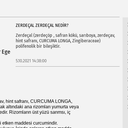
HU
ZERDEÇAL ZERDEÇAL NEDIR?
Zerdeçal (zerdeçöp , safran kökü, sarıboya, zerdeçav,
hint safranı, CURCUMA LONGA, Zingiberaceae)
polifenolik bir bileşiktir.
r Ege
5.10.2021 14:38:00
eçav, hint safranı, CURCUMA LONGA,
oprak altındaki ana rizomları yumurta veya
dir. Rizomların üst yüzü sarımsı, iç
mli etken maddesi curcumindir.