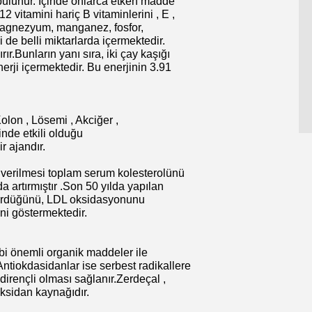
bulunur. İçinde onlarca etken madde
 vitamini hariç B vitaminlerini , E ,
, magnezyum, manganez, fosfor,
de belli miktarlarda içermektedir.
ır.Bunların yanı sıra, iki çay kaşığı
erji içermektedir. Bu enerjinin 3.91
olon , Lösemi , Akciğer ,
nde etkili olduğu
r ajandır.
 verilmesi toplam serum kolesterolünü
artırmıştır .Son 50 yılda yapılan
şürdüğünü, LDL oksidasyonunu
ni göstermektedir.
gibi önemli organik maddeler ile
ntiokdasidanlar ise serbest radikallere
dirençli olması sağlanır.Zerdeçal ,
oksidan kaynağıdır.