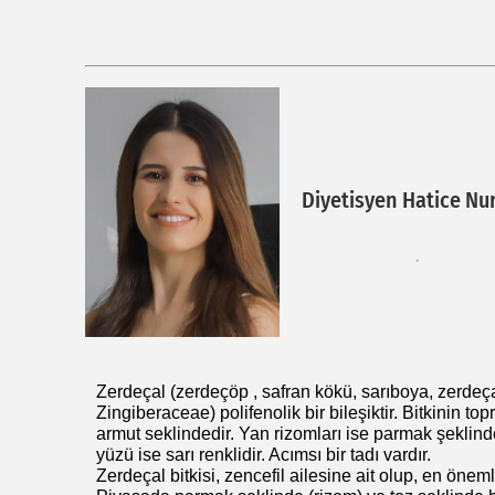
Diyetisyen Hatice Nu
Zerdeçal (zerdeçöp , safran kökü, sarıboya, zerd
Zingiberaceae) polifenolik bir bileşiktir. Bitkinin t
armut seklindedir. Yan rizomları ise parmak şeklinde
yüzü ise sarı renklidir. Acımsı bir tadı vardır.
Zerdeçal bitkisi, zencefil ailesine ait olup, en öne