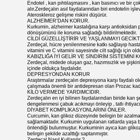
Endotel , kan pıhtılaşmasını , kan basınıcı ve bir ç
alır.Zerdeçalın asıl faydalarından biri endotelin işle
Ateroskleroz gelişme riskini düşürür.
ALZHEİMER’DAN KORUR.
Kurkumin, alzheimer kastalığına karşı antioksidan p
dönüşümünü ile koruma sağladığı bildirilmektedir.
CİLDİ GÜZELLİŞTİRİR VE YAŞLANMAYI GECİKT
Zerdeçal, hücre yenilenmesine katkı sağlayıp hastalı
vitamini ve C vitamini sayesinde cilt sağlığı için old
KABIZLIĞA İYİ GELİR VE SİNDİRİM SİSTEMİNİ 
Zerdeçal, midede oluşan gaz, hazımsızlık ve şişkinli
içinde oldukça faydalıdır.
DEPRESYONDAN KORUR
Araştırmalar zerdeçalın depresyona karşı faydalı 
çalışmada önemli bir antidepresan olan Prozac kada
KİLO VERMEDE YARDIMCIDIR.
Zerdeçalın en iyi bilinen faydalarından biride kan 
dengelenmesi çabuk acıkmayı önleyip , tatlı ihtiyacı
DİYABET KOMPLİKASYONLARINI ÖNLER.
Curcumin, kan glikoz düzeyinde belirgin bir azalma, 
sağlamaktadır. Kurkumin uygulanan ratlarda yaşa b
önlendiği bulunmuştur. Kurkuminin ayıca kan glikoz
belirgin şekilde azalttığı saptanmıştır.
Zerdeçal Nasıl Kullanılır ?