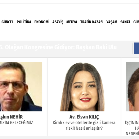
GÜNCEL
POLITIKA
EKONOMI
ASAYIŞ
MEDYA
TRAFIK KAZASI
YAŞAM
SANAT
GÜ
el Sporculara Foça'da Unutulmaz Deniz Etkinliği
15. Olağan Kongresine Gidiyor: Başkan Baki Ulu
Alanlarında İncelemelerde Bulundu, Develi
Buluştu
kanlığında açıklama
i çocuğu hayattan kopardı
EHİR
Av. Elvan KILIÇ
Av. Er
ELECEĞİMİZ
Kiralık ev ve otellerde gizli kamera
İŞÇİNİN İHBAR (
riski! Nasıl anlaşılır?
HAFTA AŞA
NEDENİYLE FESİ