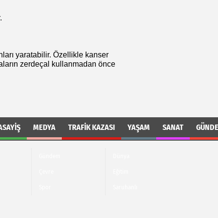
.
ları yaratabilir. Özellikle kanser
taların zerdeçal kullanmadan önce
ASAYIŞ
MEDYA
TRAFIK KAZASI
YAŞAM
SANAT
GÜND
Gündem
Dünya
Çevre
Eğitim
Spor
Saruhanlı