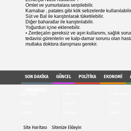
Omlet ve yumurtalara serpilebilir.
Karnabar , patates gibi kök sebzelerde kullanılabilir
Süt ve Bal ile karıştırılarak tüketilebilir.
Diğer baharatlar ile karıştırılabilir.
Yoğurdun içine eklenebilir.
• Zerdeçalın gereksiz ve aşırı kullanımı, sağlık sorun
tedavisi görenlerin ve kalp-damar sorunu olan has
mutlaka doktora danışması gerekir.
SON DAKIKA
GÜNCEL
POLITIKA
EKONOMI
SARUHANLI
Son Dakika
Ekonomi
Trafik Kazası
Güncel
Asayiş
Yaşam
Politika
Medya
Sanat
Site Haritası
Sitenize Ekleyin