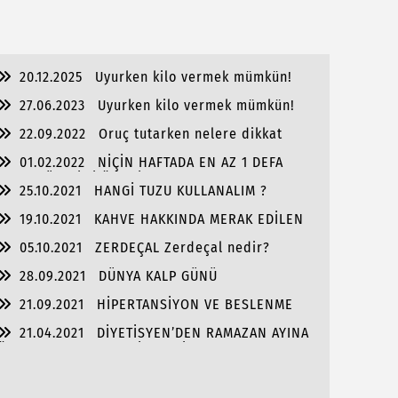
SUSLAR
20.12.2025
Uyurken kilo vermek mümkün!
Tek yapmanız gereken...
27.06.2023
Uyurken kilo vermek mümkün!
Tek yapmanız gereken...
22.09.2022
Oruç tutarken nelere dikkat
etmeliyiz
01.02.2022
NİÇİN HAFTADA EN AZ 1 DEFA
BALIK TÜKETİMİ ÖNERİYORUM ?
25.10.2021
HANGİ TUZU KULLANALIM ?
19.10.2021
KAHVE HAKKINDA MERAK EDİLEN
HER ŞEY
05.10.2021
ZERDEÇAL Zerdeçal nedir?
28.09.2021
DÜNYA KALP GÜNÜ
21.09.2021
HİPERTANSİYON VE BESLENME
21.04.2021
DİYETİSYEN’DEN RAMAZAN AYINA
ÖZEL BESLENME TAVSİYELERİ