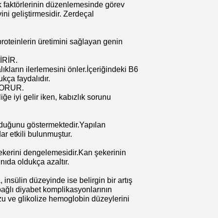
ok faktörlerinin düzenlemesinde görev
vini geliştirmesidir. Zerdeçal
roteinlerin üretimini sağlayan genin
İRİR.
kların ilerlemesini önler.İçeriğindeki B6
ukça faydalıdır.
KORUR.
ğe iyi gelir iken, kabızlık sorunu
olduğunu göstermektedir.Yapılan
r etkili bulunmuştur.
şekerini dengelemesidir.Kan şekerinin
nıda oldukça azaltır.
insülin düzeyinde ise belirgin bir artış
ağlı diyabet komplikasyonlarının
u ve glikolize hemoglobin düzeylerini