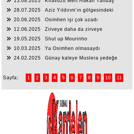
13.08.2025
Kılavuzu Mert Hakan Yandaş
olanın!
28.07.2025
Aziz Yıldırım’ın gölgesindeki
Fenerbahçe
20.06.2025
Osimhen işi çok uzadı
12.06.2025
Zirveye daha da zirveye
19.05.2025
Shut up Mourinho
10.03.2025
Ya Osimhen olmasaydı
24.02.2025
Günay kaleye Muslera yedeğe
Sayfa:
1
2
3
4
5
6
7
8
9
10
11