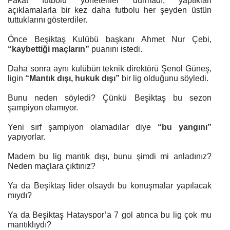
Fakat futbolu yönetenler durmadı, yaptıkları
açıklamalarla bir kez daha futbolu her şeyden üstün
tuttuklarını gösterdiler.
Önce Beşiktaş Kulübü başkanı Ahmet Nur Çebi,
“kaybettiği maçların”
puanını istedi.
Daha sonra aynı kulübün teknik direktörü Şenol Güneş,
ligin
“Mantık dışı, hukuk dışı”
bir lig olduğunu söyledi.
Bunu neden söyledi? Çünkü Beşiktaş bu sezon
şampiyon olamıyor.
Yeni sırf şampiyon olamadılar diye
“bu yangını”
yapıyorlar.
Madem bu lig mantık dışı, bunu şimdi mi anladınız?
Neden maçlara çıktınız?
Ya da Beşiktaş lider olsaydı bu konuşmalar yapılacak
mıydı?
Ya da Beşiktaş Hatayspor’a 7 gol atınca bu lig çok mu
mantıklıydı?