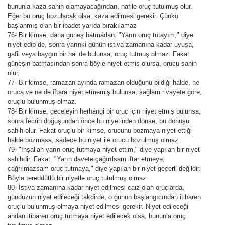
bununla kaza sahih olamayacağından, nafile oruç tutulmuş olur.
Eğer bu oruç bozulacak olsa, kaza edilmesi gerekir. Çünkü
başlanmış olan bir ibadet yarıda bırakılamaz
76- Bir kimse, daha güneş batmadan: "Yarın oruç tutayım," diye
niyet edip de, sonra yarınki günün istiva zamanına kadar uyusa,
gafil veya baygın bir hal de bulunsa, oruç tutmuş olmaz. Fakat
güneşin batmasından sonra böyle niyet etmiş olursa, orucu sahih
olur.
77- Bir kimse, ramazan ayında ramazan olduğunu bildiği halde, ne
oruca ve ne de iftara niyet etmemiş bulunsa, sağlam rivayete göre,
oruçlu bulunmuş olmaz.
78- Bir kimse, geceleyin herhangi bir oruç için niyet etmiş bulunsa,
sonra fecrin doğuşundan önce bu niyetinden dönse, bu dönüşü
sahih olur. Fakat oruçlu bir kimse, orucunu bozmaya niyet ettiği
halde bozmasa, sadece bu niyet ile orucu bozulmuş olmaz.
79- "İnşallah yarın oruç tutmaya niyet ettim," diye yapılan bir niyet
sahihdir. Fakat: "Yarın davete çağırılsam iftar etmeye,
çağrılmazsam oruç tutmaya," diye yapılan bir niyet geçerli değildir.
Böyle tereddütlü bir niyetle oruç tutulmuş olmaz.
80- İstiva zamanına kadar niyet edilmesi caiz olan oruçlarda,
gündüzün niyet edileceği takdirde, o günün başlangıcından itibaren
oruçlu bulunmuş olmaya niyet edilmesi gerekir. Niyet edileceği
andan itibaren oruç tutmaya niyet edilecek olsa, bununla oruç