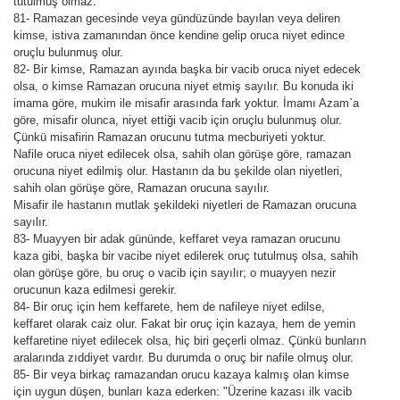
tutulmuş olmaz.
81- Ramazan gecesinde veya gündüzünde bayılan veya deliren
kimse, istiva zamanından önce kendine gelip oruca niyet edince
oruçlu bulunmuş olur.
82- Bir kimse, Ramazan ayında başka bir vacib oruca niyet edecek
olsa, o kimse Ramazan orucuna niyet etmiş sayılır. Bu konuda iki
imama göre, mukim ile misafir arasında fark yoktur. İmamı Azam`a
göre, misafir olunca, niyet ettiği vacib için oruçlu bulunmuş olur.
Çünkü misafirin Ramazan orucunu tutma mecburiyeti yoktur.
Nafile oruca niyet edilecek olsa, sahih olan görüşe göre, ramazan
orucuna niyet edilmiş olur. Hastanın da bu şekilde olan niyetleri,
sahih olan görüşe göre, Ramazan orucuna sayılır.
Misafir ile hastanın mutlak şekildeki niyetleri de Ramazan orucuna
sayılır.
83- Muayyen bir adak gününde, keffaret veya ramazan orucunu
kaza gibi, başka bir vacibe niyet edilerek oruç tutulmuş olsa, sahih
olan görüşe göre, bu oruç o vacib için sayılır; o muayyen nezir
orucunun kaza edilmesi gerekir.
84- Bir oruç için hem keffarete, hem de nafileye niyet edilse,
keffaret olarak caiz olur. Fakat bir oruç için kazaya, hem de yemin
keffaretine niyet edilecek olsa, hiç biri geçerli olmaz. Çünkü bunların
aralarında zıddiyet vardır. Bu durumda o oruç bir nafile olmuş olur.
85- Bir veya birkaç ramazandan orucu kazaya kalmış olan kimse
için uygun düşen, bunları kaza ederken: "Üzerine kazası ilk vacib