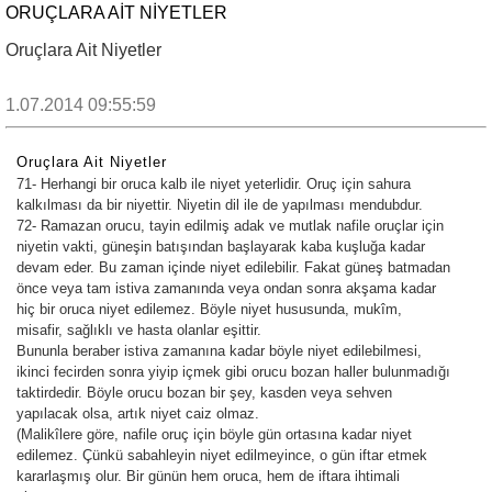
ORUÇLARA AIT NIYETLER
Oruçlara Ait Niyetler
1.07.2014 09:55:59
Oruçlara Ait Niyetler
71- Herhangi bir oruca kalb ile niyet yeterlidir. Oruç için sahura
kalkılması da bir niyettir. Niyetin dil ile de yapılması mendubdur.
72- Ramazan orucu, tayin edilmiş adak ve mutlak nafile oruçlar için
niyetin vakti, güneşin batışından başlayarak kaba kuşluğa kadar
devam eder. Bu zaman içinde niyet edilebilir. Fakat güneş batmadan
önce veya tam istiva zamanında veya ondan sonra akşama kadar
hiç bir oruca niyet edilemez. Böyle niyet hususunda, mukîm,
misafir, sağlıklı ve hasta olanlar eşittir.
Bununla beraber istiva zamanına kadar böyle niyet edilebilmesi,
ikinci fecirden sonra yiyip içmek gibi orucu bozan haller bulunmadığı
taktirdedir. Böyle orucu bozan bir şey, kasden veya sehven
yapılacak olsa, artık niyet caiz olmaz.
(Malikîlere göre, nafile oruç için böyle gün ortasına kadar niyet
edilemez. Çünkü sabahleyin niyet edilmeyince, o gün iftar etmek
kararlaşmış olur. Bir günün hem oruca, hem de iftara ihtimali