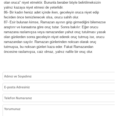
olan oruca" niyet etmektir. Bununla beraber böyle belirtilmeksizin
yalnız kazaya niyet etmesi de yeterlidir.
86- Bir kadın henüz adet içinde iken, geceleyin oruca niyet edip
fecirden önce temizlenecek olsa, orucu sahih olur.
87- Esir bulunan kimse, Ramazan ayının girip girmediğini bilemezse
araştırır ve kanaatına göre oruç tutar. Sonra bakılır: Eğer orucu
ramazana raslamışsa veya ramazandan yahut oruç tutulması yasak
olan günlerden sonra geceleyin niyet ederek oruç tutmuş ise, orucu
ramazandan sayılır. Ramazan günlerinden noksan olarak oruç
tutmuşsa, bu noksan günleri kaza eder. Fakat Ramazandan
öncesine raslamışsa, caiz olmaz, yalnız nafile bir oruç olur.