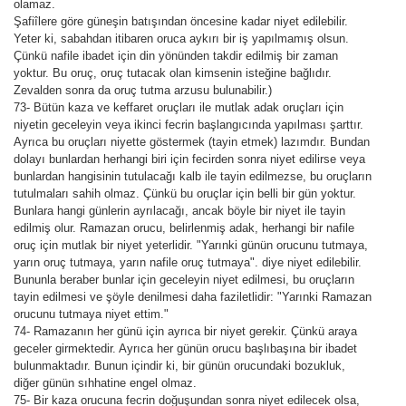
olamaz.
Şafiîlere göre güneşin batışından öncesine kadar niyet edilebilir.
Yeter ki, sabahdan itibaren oruca aykırı bir iş yapılmamış olsun.
Çünkü nafile ibadet için din yönünden takdir edilmiş bir zaman
yoktur. Bu oruç, oruç tutacak olan kimsenin isteğine bağlıdır.
Zevalden sonra da oruç tutma arzusu bulunabilir.)
73- Bütün kaza ve keffaret oruçları ile mutlak adak oruçları için
niyetin geceleyin veya ikinci fecrin başlangıcında yapılması şarttır.
Ayrıca bu oruçları niyette göstermek (tayin etmek) lazımdır. Bundan
dolayı bunlardan herhangi biri için fecirden sonra niyet edilirse veya
bunlardan hangisinin tutulacağı kalb ile tayin edilmezse, bu oruçların
tutulmaları sahih olmaz. Çünkü bu oruçlar için belli bir gün yoktur.
Bunlara hangi günlerin ayrılacağı, ancak böyle bir niyet ile tayin
edilmiş olur. Ramazan orucu, belirlenmiş adak, herhangi bir nafile
oruç için mutlak bir niyet yeterlidir. "Yarınki günün orucunu tutmaya,
yarın oruç tutmaya, yarın nafile oruç tutmaya". diye niyet edilebilir.
Bununla beraber bunlar için geceleyin niyet edilmesi, bu oruçların
tayin edilmesi ve şöyle denilmesi daha faziletlidir: "Yarınki Ramazan
orucunu tutmaya niyet ettim."
74- Ramazanın her günü için ayrıca bir niyet gerekir. Çünkü araya
geceler girmektedir. Ayrıca her günün orucu başlıbaşına bir ibadet
bulunmaktadır. Bunun içindir ki, bir günün orucundaki bozukluk,
diğer günün sıhhatine engel olmaz.
75- Bir kaza orucuna fecrin doğuşundan sonra niyet edilecek olsa,