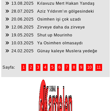
13.08.2025
Kılavuzu Mert Hakan Yandaş
olanın!
28.07.2025
Aziz Yıldırım’ın gölgesindeki
Fenerbahçe
20.06.2025
Osimhen işi çok uzadı
12.06.2025
Zirveye daha da zirveye
19.05.2025
Shut up Mourinho
10.03.2025
Ya Osimhen olmasaydı
24.02.2025
Günay kaleye Muslera yedeğe
Sayfa:
1
2
3
4
5
6
7
8
9
10
11