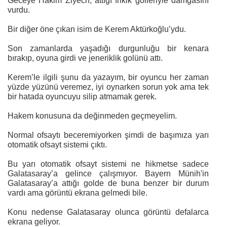
Geceye Hakim Ziyech, attığı frikik golleriyle damgasını
vurdu.
Bir diğer öne çıkan isim de Kerem Aktürkoğlu’ydu.
Son zamanlarda yaşadığı durgunluğu bir kenara
bırakıp, oyuna girdi ve jeneriklik golünü attı.
Kerem’le ilgili şunu da yazayım, bir oyuncu her zaman
yüzde yüzünü veremez, iyi oynarken sorun yok ama tek
bir hatada oyuncuyu silip atmamak gerek.
Hakem konusuna da değinmeden geçmeyelim.
Normal ofsaytı beceremiyorken şimdi de başımıza yarı
otomatik ofsayt sistemi çıktı.
Bu yarı otomatik ofsayt sistemi ne hikmetse sadece
Galatasaray’a gelince çalışmıyor. Bayern Münih'in
Galatasaray’a attığı golde de buna benzer bir durum
vardı ama görüntü ekrana gelmedi bile.
Konu nedense Galatasaray olunca görüntü defalarca
ekrana geliyor.