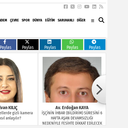
NDEM
ÇEVRE
SPOR
DÜNYA
EĞITIM
SARUHANLI
DİĞER
Paylas
Paylas
Paylas
Paylas
Paylas
doğan KAYA
Ayşe GERENTEPE
B
BİLDİRİM) SÜRESİNİ 6
“Dünya Kız Çocuklar Günü” mü
Arkad
N DEVAMSIZLIĞI
Dediniz!...
HTE DİKKAT EDİLECEK