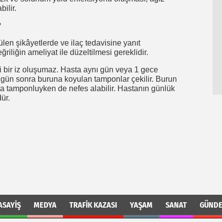
ilir.
?
en şikâyetlerde ve ilaç tedavisine yanıt
iliğin ameliyat ile düzeltilmesi gereklidir.
i bir iz oluşumaz. Hasta aynı gün veya 1 gece
iki gün sonra buruna koyulan tamponlar çekilir. Burun
ta tamponluyken de nefes alabilir. Hastanın günlük
ür.
ASAYIŞ
MEDYA
TRAFIK KAZASI
YAŞAM
SANAT
GÜND