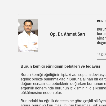
BURUN
Burun
Op. Dr. Ahmet Sarı
burun
alına
doğum
16.12.
Burun kemiği eğriliğinin belirtileri ve tedavisi
Burun kemiği eğriliğinin tıptaki adı septum deviasy
eğrilik birlikte bulunmaktadır. Buruna alınan bir d
doğum esnasında bebeklerin doğarken burnunun ezilm
ergenlik döneminde burunun iç kısmının, dış kısımd
bükülmesine neden olur.
Burundaki bu eğrilik derecesine göre çeşitli şikâyet
ağrısı, burun içi kuruması, burun kanaması, sık sin