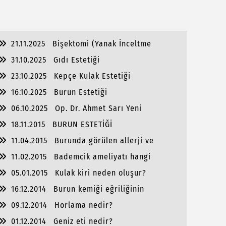
SUSLAR
21.11.2025
Bişektomi (Yanak İnceltme
Estetiği)
31.10.2025
Gıdı Estetiği
23.10.2025
Kepçe Kulak Estetiği
16.10.2025
Burun Estetiği
06.10.2025
Op. Dr. Ahmet Sarı Yeni
Kliniğinde
18.11.2015
BURUN ESTETİĞİ
11.04.2015
Burunda görülen allerji ve
tedavisi
11.02.2015
Bademcik ameliyatı hangi
durumlarda yapılır?
05.01.2015
Kulak kiri neden oluşur?
16.12.2014
Burun kemiği eğriliğinin
belirtileri ve tedavisi
09.12.2014
Horlama nedir?
01.12.2014
Geniz eti nedir?