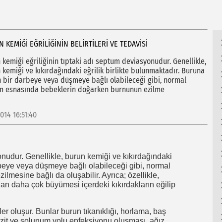
HU
 KEMIĞI EĞRILIĞININ BELIRTILERI VE TEDAVISI
 kemiği eğriliğinin tıptaki adı septum deviasyonudur. Genellikle,
 kemiği ve kıkırdağındaki eğrilik birlikte bulunmaktadır. Buruna
n bir darbeye veya düşmeye bağlı olabileceği gibi, normal
 esnasında bebeklerin doğarken burnunun ezilme
2014 16:51:40
onudur. Genellikle, burun kemiği ve kıkırdağındaki
arbeye veya düşmeye bağlı olabileceği gibi, normal
esine bağlı da oluşabilir. Ayrıca; özellikle,
an daha çok büyümesi içerdeki kıkırdakların eğilip
ler oluşur. Bunlar burun tıkanıklığı, horlama, baş
üzit ve solunum yolu enfeksiyonu oluşması, ağız