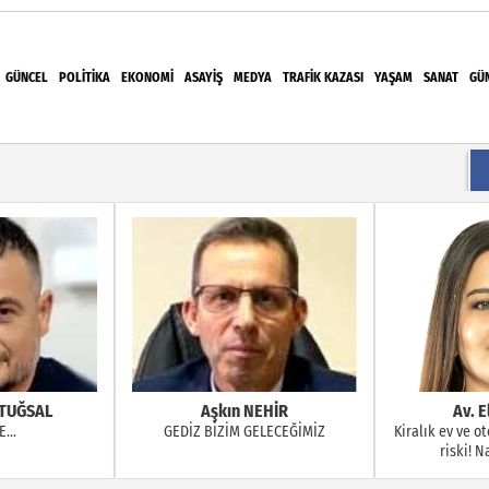
GÜNCEL
POLITIKA
EKONOMI
ASAYIŞ
MEDYA
TRAFIK KAZASI
YAŞAM
SANAT
GÜ
el Sporculara Foça'da Unutulmaz Deniz Etkinliği
15. Olağan Kongresine Gidiyor: Başkan Baki Ulu
EHİR
Av. Elvan KILIÇ
Av. Er
ELECEĞİMİZ
Kiralık ev ve otellerde gizli kamera
İŞÇİNİN İHBAR (
riski! Nasıl anlaşılır?
HAFTA AŞA
NEDENİYLE FESİ