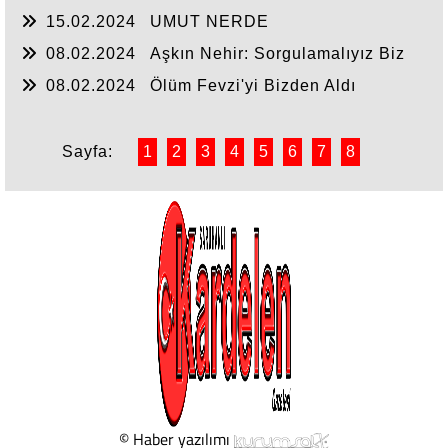
15.02.2024
UMUT NERDE
08.02.2024
Aşkın Nehir: Sorgulamalıyız Biz
08.02.2024
Ölüm Fevzi'yi Bizden Aldı
Sayfa:
1
2
3
4
5
6
7
8
© Haber yazılımı