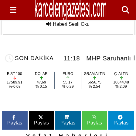
Haberi Sesli Oku
n Özel
MHP Saruhanlı İlçe Teşkilatı 15. Olağan
Son Dakika
ulmaz Deniz
Kongresine Gidiyor: Başkan Baki Ulu
Görevini Devrediyor
iz Etkinliği
11:18
MHP Saruhanlı İlçe T
SON DAKİKA
BIST 100
DOLAR
EURO
GRAM ALTIN
Ç. ALTIN
17589,91
47,69
55,17
6656,75
10644,48
%-0,08
% 0,15
% 0,29
% 2,54
% 2,09
Paylas
Paylas
Paylas
Paylas
Paylas
Vefat Haberleri