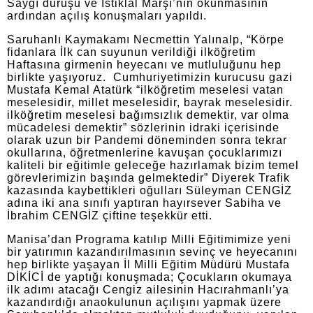
Saygı duruşu ve İstiklal Marşı’nın okunmasının
ardından açılış konuşmaları yapıldı.
Saruhanlı Kaymakamı Necmettin Yalınalp, “Körpe
fidanlara İlk can suyunun verildiği ilköğretim
Haftasına girmenin heyecanı ve mutluluğunu hep
birlikte yaşıyoruz. Cumhuriyetimizin kurucusu gazi
Mustafa Kemal Atatürk “ilköğretim meselesi vatan
meselesidir, millet meselesidir, bayrak meselesidir.
ilköğretim meselesi bağımsızlık demektir, var olma
mücadelesi demektir” sözlerinin idraki içerisinde
olarak uzun bir Pandemi döneminden sonra tekrar
okullarına, öğretmenlerine kavuşan çocuklarımızı
kaliteli bir eğitimle geleceğe hazırlamak bizim temel
görevlerimizin başında gelmektedir” Diyerek Trafik
kazasında kaybettikleri oğulları Süleyman CENGİZ
adına iki ana sınıfı yaptıran hayırsever Sabiha ve
İbrahim CENGİZ çiftine teşekkür etti.
Manisa’dan Programa katılıp Milli Eğitimimize yeni
bir yatırımın kazandırılmasının sevinç ve heyecanını
hep birlikte yaşayan İl Milli Eğitim Müdürü Mustafa
DİKİCİ de yaptığı konuşmada; Çocukların okumaya
ilk adımı atacağı Cengiz ailesinin Hacırahmanlı’ya
kazandırdığı anaokulunun açılışını yapmak üzere