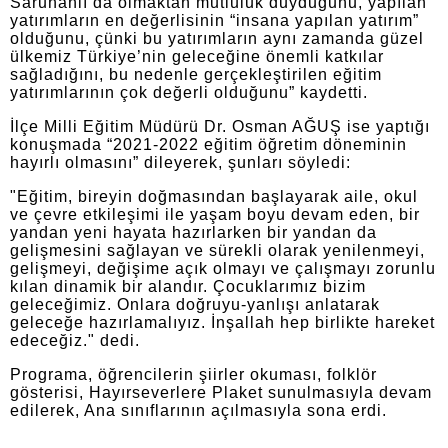
Saruhanlı’da olmaktan mutluluk duyduğunu, yapılan
yatırımların en değerlisinin “insana yapılan yatırım”
olduğunu, çünki bu yatırımların aynı zamanda güzel
ülkemiz Türkiye’nin geleceğine önemli katkılar
sağladığını, bu nedenle gerçekleştirilen eğitim
yatırımlarının çok değerli olduğunu” kaydetti.
İlçe Milli Eğitim Müdürü Dr. Osman AĞUŞ ise yaptığı
konuşmada “2021-2022 eğitim öğretim döneminin
hayırlı olmasını” dileyerek, şunları söyledi:
"Eğitim, bireyin doğmasından başlayarak aile, okul
ve çevre etkileşimi ile yaşam boyu devam eden, bir
yandan yeni hayata hazırlarken bir yandan da
gelişmesini sağlayan ve sürekli olarak yenilenmeyi,
gelişmeyi, değişime açık olmayı ve çalışmayı zorunlu
kılan dinamik bir alandır. Çocuklarımız bizim
geleceğimiz. Onlara doğruyu-yanlışı anlatarak
geleceğe hazırlamalıyız. İnşallah hep birlikte hareket
edeceğiz." dedi.
Programa, öğrencilerin şiirler okuması, folklör
gösterisi, Hayırseverlere Plaket sunulmasıyla devam
edilerek, Ana sınıflarının açılmasıyla sona erdi.