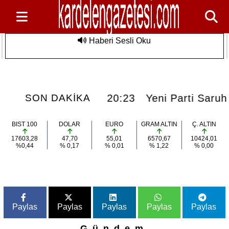
Haberi Sesli Oku
rım Alanlarında
Yeni Parti Saruhanlı İlçe Başkanlığında
Son Dakika
eveli
açıklama
rla Buluştu
la Buluştu
20:23
Yeni Parti Saruhanlı İ
SON DAKİKA
BIST 100
DOLAR
EURO
GRAM ALTIN
Ç. ALTIN
17603,28
47,70
55,01
6570,67
10424,01
%0,44
% 0,17
% 0,01
% 1,22
% 0,00
Paylas
Paylas
Paylas
Paylas
Paylas
Gündem