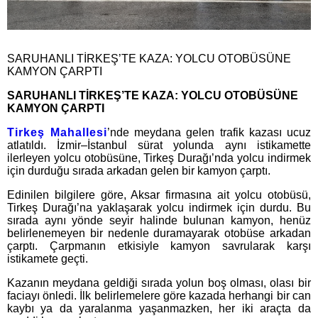
SARUHANLI TİRKEŞ’TE KAZA: YOLCU OTOBÜSÜNE
KAMYON ÇARPTI
SARUHANLI TİRKEŞ’TE KAZA: YOLCU OTOBÜSÜNE
KAMYON ÇARPTI
Tirkeş Mahallesi
’nde meydana gelen trafik kazası ucuz
atlatıldı. İzmir–İstanbul sürat yolunda aynı istikamette
ilerleyen yolcu otobüsüne, Tirkeş Durağı’nda yolcu indirmek
için durduğu sırada arkadan gelen bir kamyon çarptı.
Edinilen bilgilere göre, Aksar firmasına ait yolcu otobüsü,
Tirkeş Durağı’na yaklaşarak yolcu indirmek için durdu. Bu
sırada aynı yönde seyir halinde bulunan kamyon, henüz
belirlenemeyen bir nedenle duramayarak otobüse arkadan
çarptı. Çarpmanın etkisiyle kamyon savrularak karşı
istikamete geçti.
Kazanın meydana geldiği sırada yolun boş olması, olası bir
faciayı önledi. İlk belirlemelere göre kazada herhangi bir can
kaybı ya da yaralanma yaşanmazken, her iki araçta da