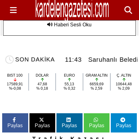
Haberi Sesli Oku
Saruhanlı Belediyesi'nden Özel
Son Dakika
Sporculara Foça'da Unutulmaz Deniz
Etkinliği
uhanlı'da vefat...
11:43
Saruhanlı Beledi
SON DAKİKA
BIST 100
DOLAR
EURO
GRAM ALTIN
Ç. ALTIN
17589,91
47,68
55,13
6659,69
10644,48
%-0,08
% 0,18
% 0,32
% 2,59
% 2,09
Paylas
Paylas
Paylas
Paylas
Paylas
Trafik Kazası