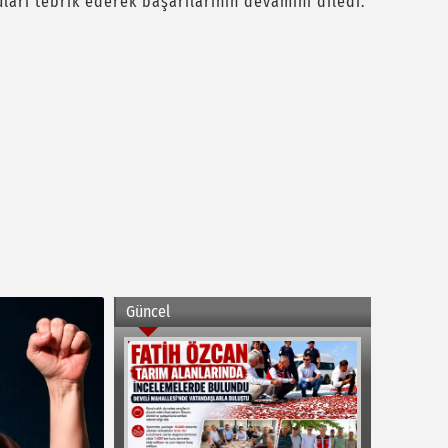
ları tebrik ederek başarılarının devamını diledi.
Güncel