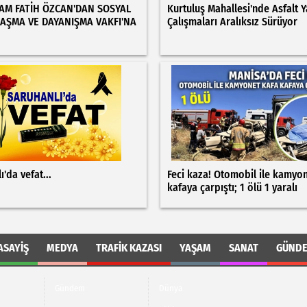
M FATİH ÖZCAN'DAN SOSYAL
Kurtuluş Mahallesi'nde Asfalt 
AŞMA VE DAYANIŞMA VAKFI'NA
Çalışmaları Aralıksız Sürüyor
ı'da vefat...
Feci kaza! Otomobil ile kamyo
kafaya çarpıştı; 1 ölü 1 yaralı
ASAYIŞ
MEDYA
TRAFIK KAZASI
YAŞAM
SANAT
GÜND
Gündem
Dünya