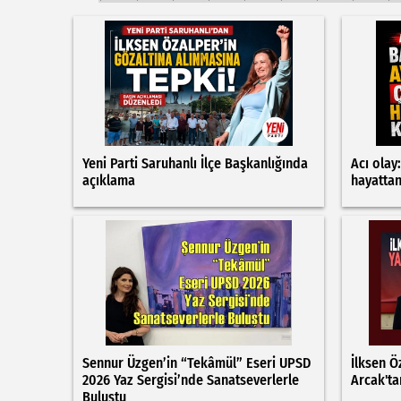
Yeni Parti Saruhanlı İlçe Başkanlığında
Acı olay
açıklama
hayatta
Sennur Üzgen’in “Tekâmül” Eseri UPSD
İlksen Ö
2026 Yaz Sergisi’nde Sanatseverlerle
Arcak'ta
Buluştu