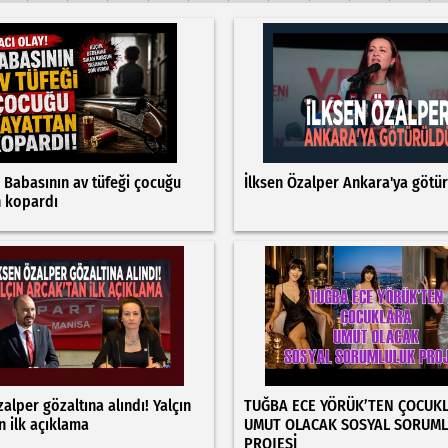
: Babasının av tüfeği çocuğu
İlksen Özalper Ankara'ya götü
n kopardı
zalper gözaltına alındı! Yalçın
TUĞBA ECE YÖRÜK’TEN ÇOCUK
n ilk açıklama
UMUT OLACAK SOSYAL SORUM
PROJESİ