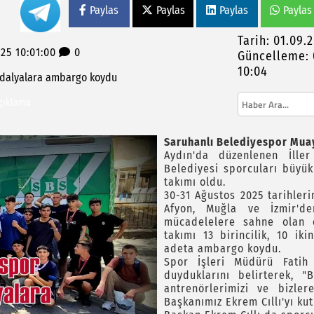
Paylas
Paylas
Paylas
Paylas
Tarih: 01.09.
25 10:01:00
0
Güncelleme: 
 İncelemelerde Bulundu, Develi Mahallesi’nde
10:04
dalyalara
ambargo
koydu
açıklama
attan kopardı
kılarla bizleri yıldıramayacaksınız"
Saruhanlı Belediyespor Mua
Aydın'da düzenlenen İlle
Belediyesi sporcuları büyü
takımı oldu.
30-31 Ağustos 2025 tarihler
Afyon, Muğla ve İzmir'd
mücadelelere sahne olan o
takımı 13 birincilik, 10 i
adeta ambargo koydu.
Spor İşleri Müdürü Fatih
duyduklarını belirterek, 
antrenörlerimizi ve bizle
Başkanımız Ekrem Cıllı'yı ku