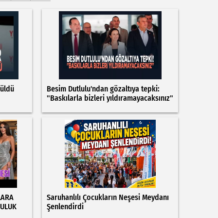
rüldü
Besim Dutlulu'ndan gözaltıya tepki:
"Baskılarla bizleri yıldıramayacaksınız"
LARA
Saruhanlılı Çocukların Neşesi Meydanı
LULUK
Şenlendirdi