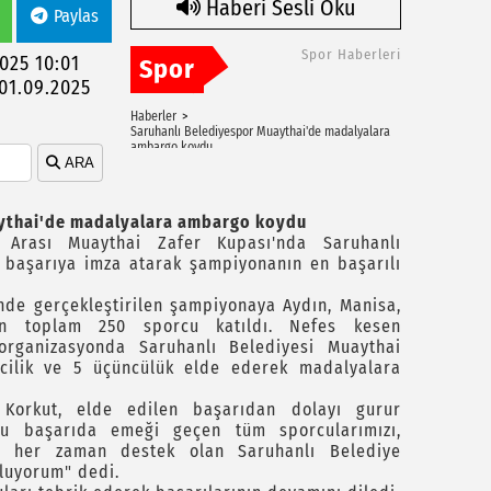
Haberi Sesli Oku
Paylas
Spor Haberleri
2025 10:01
Spor
01.09.2025
Haberler
Saruhanlı Belediyespor Muaythai'de madalyalara
ambargo koydu
ARA
ythai'de madalyalara ambargo koydu
r Arası Muaythai Zafer Kupası'nda Saruhanlı
k başarıya imza atarak şampiyonanın en başarılı
inde gerçekleştirilen şampiyonaya Aydın, Manisa,
en toplam 250 sporcu katıldı. Nefes kesen
rganizasyonda Saruhanlı Belediyesi Muaythai
kincilik ve 5 üçüncülük elde ederek madalyalara
 Korkut, elde edilen başarıdan dolayı gurur
"Bu başarıda emeği geçen tüm sporcularımızı,
re her zaman destek olan Saruhanlı Belediye
tluyorum" dedi.