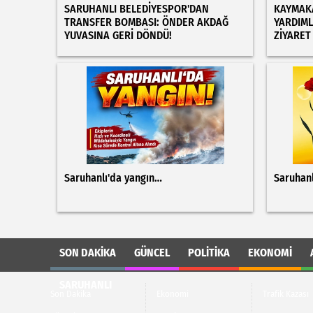
SARUHANLI BELEDİYESPOR'DAN
KAYMAKA
TRANSFER BOMBASI: ÖNDER AKDAĞ
YARDIML
YUVASINA GERİ DÖNDÜ!
ZİYARET
Saruhanlı'da yangın…
Saruhanl
SON DAKIKA
GÜNCEL
POLITIKA
EKONOMI
SARUHANLI
Son Dakika
Ekonomi
Trafik Kazası