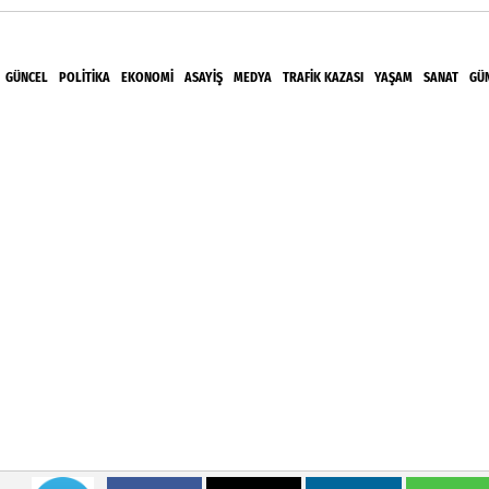
GÜNCEL
POLITIKA
EKONOMI
ASAYIŞ
MEDYA
TRAFIK KAZASI
YAŞAM
SANAT
GÜ