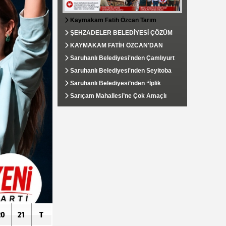
Kaymakam Fatih Özcan Tarım
Alanlarında İncelemelerde Bulundu,
ŞEHZADELER BELEDİYESİ ÇÖZÜM
Develi Mahallesi’nde Vatandaşlarla
MERKEZİ VATANDAŞIN TALEPLERİNE
KAYMAKAM FATİH ÖZCAN'DAN
Buluştu
HIZLA DÖNÜŞ YAPIYOR
SOSYAL YARDIMLAŞMA VE
Saruhanlı Belediyesi'nden Çamlıyurt
DAYANIŞMA VAKFI'NA ZİYARET
Mahallesi'ne Kapsamlı Çevre
Saruhanlı Belediyesi'nden Seyitoba
Düzenlemesi
Mahallesi'ne Tarımsal Su Desteği
Saruhanlı Belediyesi’nden “İplik
Yolu”nda Yoğun Mesai: Sıcak Asfalt
Sarıçam Mahallesi’ne Çok Amaçlı
Çalışmaları Aralıksız Sürüyor
Hizmet Binası Kazandırıldı
20
21
T