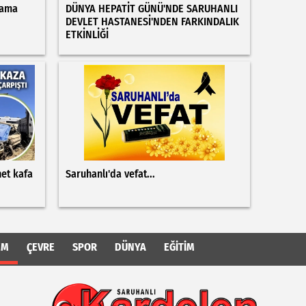
Yama
DÜNYA HEPATİT GÜNÜ'NDE SARUHANLI
DEVLET HASTANESİ'NDEN FARKINDALIK
ETKİNLİĞİ
net kafa
Saruhanlı'da vefat...
EM
ÇEVRE
SPOR
DÜNYA
EĞITIM