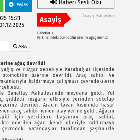
Haberi Sesli Oku
Paylas
Asayiş Haberleri
025 15:21
Asayiş
01.12.2025
Haberler
Park halindeki otomobilin üzerine ağaç devrildi
ARA
erine ağaç devrildi
k yağış ve rüzgar sebebiyle Karabağlar ilçesinde
 otomobilin üzerine devrildi. Araç sahibi ve
imkanlarıyla kaldırmaya çalışması çevredekilerin
rçekleşti.
de Günaltay Mahallesi'nde meydana geldi. Yol
, şiddetli rüzgarın etkisiyle yerinden sökülüp
üzerine devrildi. Aracın tavan kısmında hasar
enen araç sahibi hemen olay yerine geldi. Ağacın
piti için yetkililere başvuran araç sahibi,
likte devrilen ağacı kendi elleriyle kaldırmaya
 çevredeki vatandaşlar tarafından şaşkınlıkla