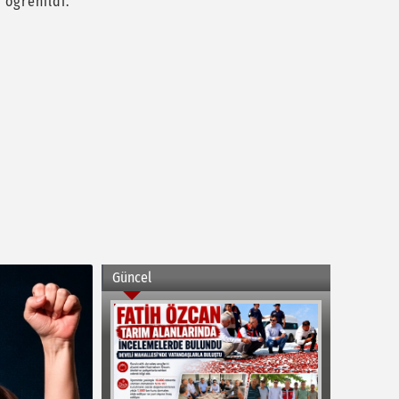
 öğrenildi.
Güncel