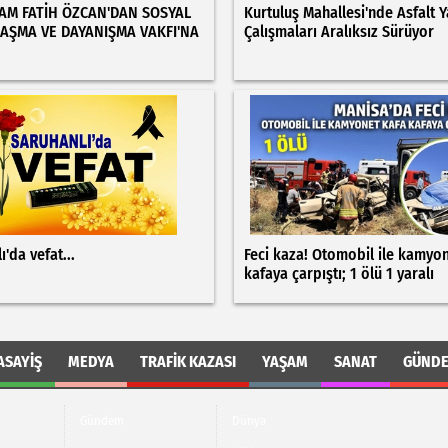
M FATİH ÖZCAN'DAN SOSYAL
Kurtuluş Mahallesi'nde Asfalt 
AŞMA VE DAYANIŞMA VAKFI'NA
Çalışmaları Aralıksız Sürüyor
ı'da vefat...
Feci kaza! Otomobil ile kamyo
kafaya çarpıştı; 1 ölü 1 yaralı
ASAYIŞ
MEDYA
TRAFIK KAZASI
YAŞAM
SANAT
GÜND
Gündem
Dünya