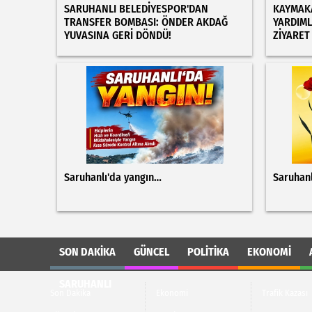
SARUHANLI BELEDİYESPOR'DAN
KAYMAKA
TRANSFER BOMBASI: ÖNDER AKDAĞ
YARDIML
YUVASINA GERİ DÖNDÜ!
ZİYARET
Saruhanlı'da yangın…
Saruhanl
SON DAKIKA
GÜNCEL
POLITIKA
EKONOMI
SARUHANLI
Son Dakika
Ekonomi
Trafik Kazası