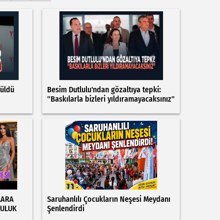
rüldü
Besim Dutlulu'ndan gözaltıya tepki:
"Baskılarla bizleri yıldıramayacaksınız"
LARA
Saruhanlılı Çocukların Neşesi Meydanı
LULUK
Şenlendirdi