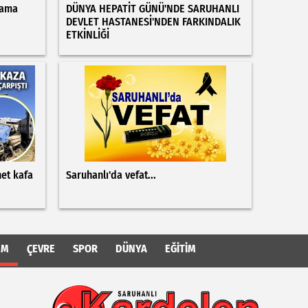
Yama
DÜNYA HEPATİT GÜNÜ'NDE SARUHANLI
DEVLET HASTANESİ'NDEN FARKINDALIK
ETKİNLİĞİ
net kafa
Saruhanlı'da vefat...
EM
ÇEVRE
SPOR
DÜNYA
EĞITIM