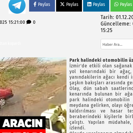
Paylas
Paylas
Paylas
Paylas
Tarih: 01.12.2
2025 15:21:00
0
Güncelleme: 
 İncelemelerde Bulundu, Develi Mahallesi’nde
15:25
açıklama
attan kopardı
kılarla bizleri yıldıramayacaksınız"
Park halindeki otomobilin üz
İzmir'de etkili olan sağana
yol kenarındaki bir ağaç,
yanındakilerin ağacı kendi 
şaşkın bakışları arasında ge
Olay, dün sabah saatlerin
kenarında bulunan bir ağaç
park halindeki otomobilin 
meydana gelirken, olayı öğr
kaldırılması ve hasar tes
beraberindeki kişilerle bir
çalıştı. Yapılan müdahale,
izlendi.