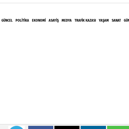
GÜNCEL
POLITIKA
EKONOMI
ASAYIŞ
MEDYA
TRAFIK KAZASI
YAŞAM
SANAT
GÜ