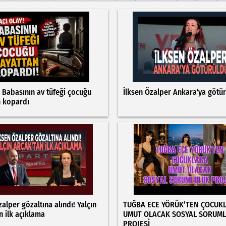
: Babasının av tüfeği çocuğu
İlksen Özalper Ankara'ya götü
n kopardı
zalper gözaltına alındı! Yalçın
TUĞBA ECE YÖRÜK’TEN ÇOCUK
n ilk açıklama
UMUT OLACAK SOSYAL SORUM
PROJESİ