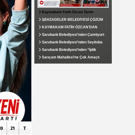
Kaymakam Fatih Özcan Tarım
Alanlarında İncelemelerde Bulundu,
ŞEHZADELER BELEDİYESİ ÇÖZÜM
Develi Mahallesi’nde Vatandaşlarla
MERKEZİ VATANDAŞIN TALEPLERİNE
KAYMAKAM FATİH ÖZCAN'DAN
Buluştu
HIZLA DÖNÜŞ YAPIYOR
SOSYAL YARDIMLAŞMA VE
Saruhanlı Belediyesi'nden Çamlıyurt
DAYANIŞMA VAKFI'NA ZİYARET
Mahallesi'ne Kapsamlı Çevre
Saruhanlı Belediyesi'nden Seyitoba
Düzenlemesi
Mahallesi'ne Tarımsal Su Desteği
Saruhanlı Belediyesi’nden “İplik
Yolu”nda Yoğun Mesai: Sıcak Asfalt
Sarıçam Mahallesi’ne Çok Amaçlı
Çalışmaları Aralıksız Sürüyor
Hizmet Binası Kazandırıldı
20
21
T