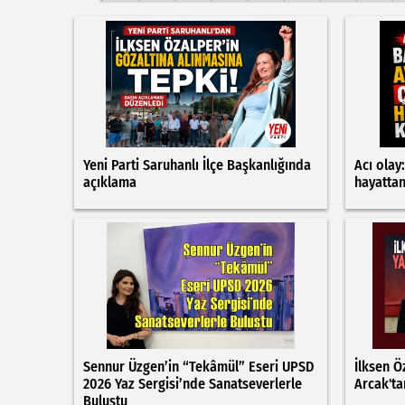
Yeni Parti Saruhanlı İlçe Başkanlığında
Acı olay
açıklama
hayatta
Sennur Üzgen’in “Tekâmül” Eseri UPSD
İlksen Ö
2026 Yaz Sergisi’nde Sanatseverlerle
Arcak'ta
Buluştu