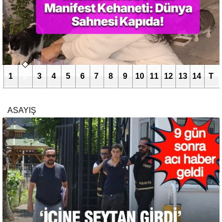
1
2
3
4
5
6
7
8
9
10
11
12
13
14
T
ASAYIŞ