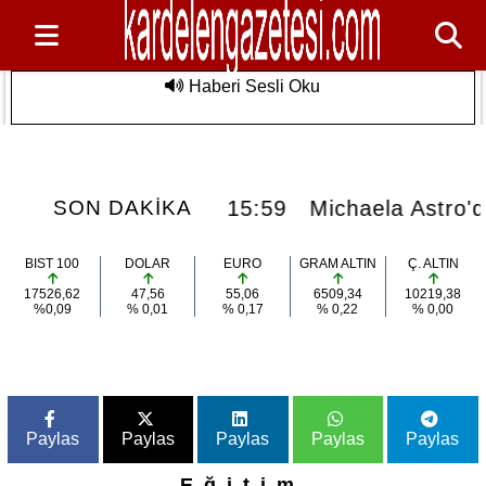
Haberi Sesli Oku
eşesi Meydanı
Michaela Astro'dan Manifest Kehaneti:
Son Dakika
Dünya Sahnesi Kapıda!
15:59
Michaela Astro'dan Manifest Kehanet
SON DAKİKA
BIST 100
DOLAR
EURO
GRAM ALTIN
Ç. ALTIN
17526,62
47,56
55,06
6509,34
10219,38
%0,09
% 0,01
% 0,17
% 0,22
% 0,00
Paylas
Paylas
Paylas
Paylas
Paylas
Eğitim