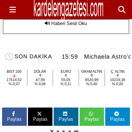
Haberi Sesli Oku
eşesi Meydanı
Michaela Astro'dan Manifest Kehaneti:
Son Dakika
Dünya Sahnesi Kapıda!
ydanı Şenlendirdi
15:59
Michaela Astro'
SON DAKİKA
BIST 100
DOLAR
EURO
GRAM ALTIN
Ç. ALTIN
17514,52
47,59
55,05
6520,99
10219,38
%-0,07
% 0,06
% 0,11
% 0,40
% 0,00
Paylas
Paylas
Paylas
Paylas
Paylas
Yaşam