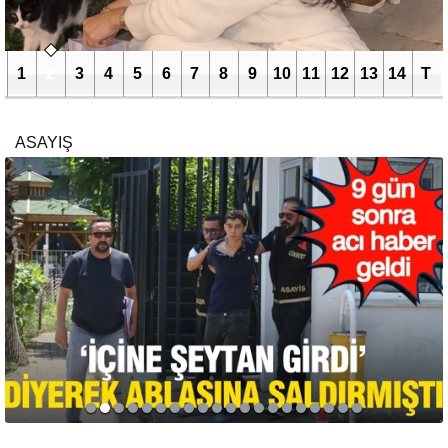
1
2
3
4
5
6
7
8
9
10
11
12
13
14
T
ASAYIŞ