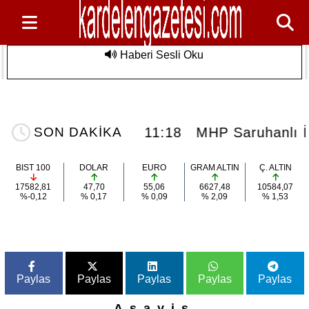
Haberi Sesli Oku
n Özel
MHP Saruhanlı İlçe Teşkilatı 15. Olağan
Son Dakika
ulmaz Deniz
Kongresine Gidiyor: Başkan Baki Ulu
Görevini Devrediyor
 Deniz Etkinliği
11:18
MHP Saruhanlı İlç
SON DAKİKA
BIST 100
DOLAR
EURO
GRAM ALTIN
Ç. ALTIN
17582,81
47,70
55,06
6627,48
10584,07
%-0,12
% 0,17
% 0,09
% 2,09
% 1,53
Paylas
Paylas
Paylas
Paylas
Paylas
Asayiş