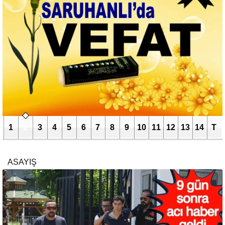
1
2
3
4
5
6
7
8
9
10
11
12
13
14
T
ASAYIŞ