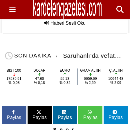
Haberi Sesli Oku
Saruhanlı'da vefat...
Son Dakika
14:45
Saruhanlı'da vefat...
SON DAKİKA
BIST 100
DOLAR
EURO
GRAM ALTIN
Ç. ALTIN
17589,91
47,68
55,13
6659,69
10644,48
%-0,08
% 0,18
% 0,32
% 2,59
% 2,09
Paylas
Paylas
Paylas
Paylas
Paylas
Spor