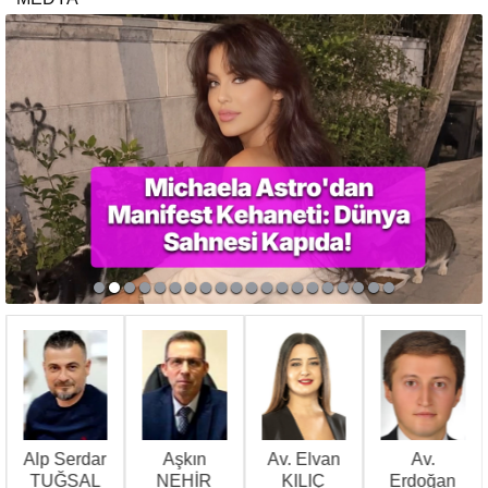
Alp Serdar
Aşkın
Av. Elvan
Av.
Ü
TUĞSAL
NEHİR
KILIÇ
Erdoğan