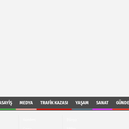
ASAYIŞ
MEDYA
TRAFIK KAZASI
YAŞAM
SANAT
GÜND
Gündem
Dünya
Çevre
Eğitim