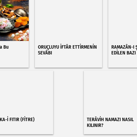
da Bu
ORUÇLUYU İFTÂR ETTİRMENİN
RAMAZÂN-I Ş
SEVÂBI
EDİLEN BAZI
A-İ FITIR (FİTRE)
TERÂVİH NAMAZI NASIL
KILINIR?