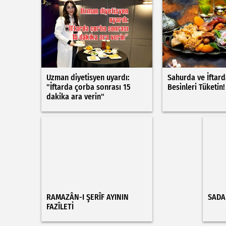
RAMAZAN
VE
ORUÇ
HABERLERI
Uzman diyetisyen uyardı:
Sahurda ve İftar
"İftarda çorba sonrası 15
Besinleri Tüketin!
dakika ara verin"
RAMAZÂN-I ŞERÎF AYININ
SADAK
FAZÎLETİ