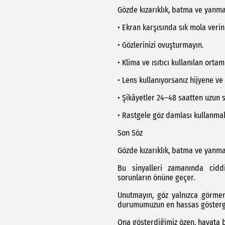
Gözde kızarıklık, batma ve yanma 
• Ekran karşısında sık mola verin
• Gözlerinizi ovuşturmayın.
• Klima ve ısıtıcı kullanılan ort
• Lens kullanıyorsanız hijyene ve
• Şikâyetler 24–48 saatten uzun
• Rastgele göz damlası kullanmak
Son Söz
Gözde kızarıklık, batma ve yanma
Bu sinyalleri zamanında cidd
sorunların önüne geçer.
Unutmayın, göz yalnızca görmem
durumumuzun en hassas gösterge
Ona gösterdiğimiz özen, hayata ba