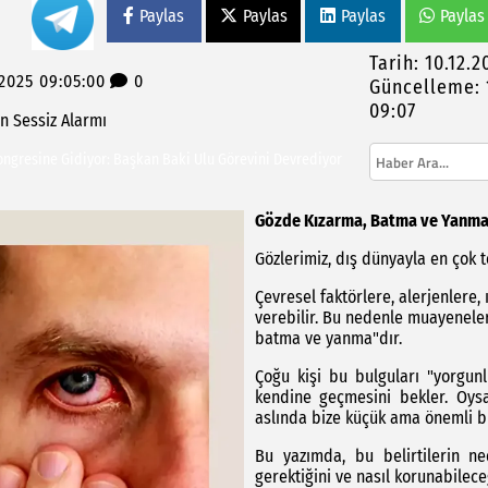
Paylas
Paylas
Paylas
Paylas
Tarih: 10.12.
.2025 09:05:00
0
Güncelleme: 
09:07
n
Sessiz
Alarmı
ra Foça'da Unutulmaz Deniz Etkinliği
Kongresine Gidiyor: Başkan Baki Ulu Görevini Devrediyor
Gözde Kızarma, Batma ve Yanma:
Gözlerimiz, dış dünyayla en çok 
Çevresel faktörlere, alerjenlere,
verebilir. Bu nedenle muayeneler
batma ve yanma"dır.
Çoğu kişi bu bulguları "yorgun
kendine geçmesini bekler. Oysa
aslında bize küçük ama önemli bir
Bu yazımda, bu belirtilerin ne
gerektiğini ve nasıl korunabilec