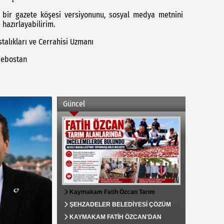
a bir gazete köşesi versiyonunu, sosyal medya metnini
 hazırlayabilirim.
talıkları ve Cerrahisi Uzmanı
debostan
Güncel
Kaymakam Fatih Özcan Tarım
Alanlarında İncelemelerde Bulundu,
ŞEHZADELER BELEDİYESİ ÇÖZÜM
Develi Mahallesi’nde Vatandaşlarla
MERKEZİ VATANDAŞIN TALEPLERİNE
KAYMAKAM FATİH ÖZCAN'DAN
Buluştu