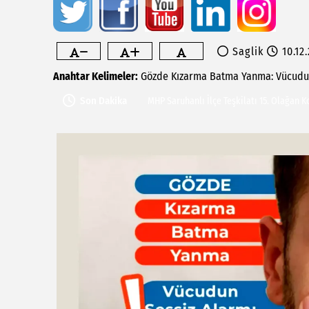
Saglik
10.12
Saruhanlı'da vefat...
Anahtar Kelimeler:
Gözde
Kızarma
Batma
Yanma:
Vücudu
Saruhanlı Belediyesi'nden Özel Sporcula
Son Dakika
MHP Saruhanlı İlçe Teşkilatı 15. Olağan 