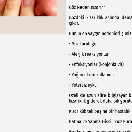
Göz Neden Kızarır?
Gözdeki kızarıklık aslında dam
çıkar.
Bunun en yaygın nedenleri şunla
• Göz kuruluğu
• Alerjik reaksiyonlar
• Enfeksiyonlar (konjonktivit)
• Yoğun ekran kullanımı
• Yetersiz uyku
Özellikle uzun süre bilgisayar b
kızarıklık giderek daha sık görü
Kızarıklık tek başına bir hastalık d
Batma ve Yanma Hissi: "Göz Kurul
Göz kuruluğu, günümüzde en sık k