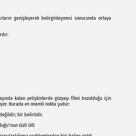
arların genişleyerek belirginleşmesi sonucunda ortaya
rdır:
aşında kalan yetişkinlerde gözyaşı filmi bozulduğu için
lüyor. Burada en önemli nokta şudur:
eğildir; bir belirtidir.
uğu"nun Gizli Dili
arşılaştığımız problemlerden biri haline geldi.