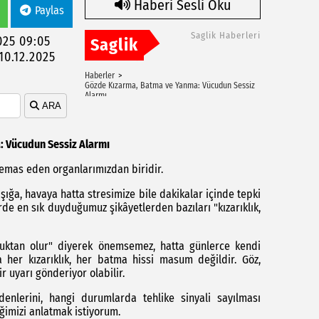
Haberi Sesli Oku
Paylas
Saglik Haberleri
2025 09:05
Saglik
10.12.2025
Haberler
Gözde Kızarma, Batma ve Yanma: Vücudun Sessiz
Alarmı
ARA
 Vücudun Sessiz Alarmı
temas eden organlarımızdan biridir.
 ışığa, havaya hatta stresimize bile dakikalar içinde tepki
de en sık duyduğumuz şikâyetlerden bazıları "kızarıklık,
luktan olur" diyerek önemsemez, hatta günlerce kendi
 her kızarıklık, her batma hissi masum değildir. Göz,
 uyarı gönderiyor olabilir.
denlerini, hangi durumlarda tehlike sinyali sayılması
eğimizi anlatmak istiyorum.