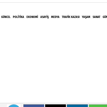
GÜNCEL
POLITIKA
EKONOMI
ASAYIŞ
MEDYA
TRAFIK KAZASI
YAŞAM
SANAT
GÜ