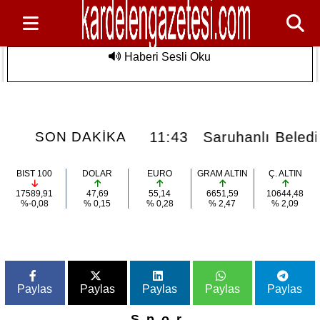
Haberi Sesli Oku
Saruhanlı Belediyesi'nden Özel
Son Dakika
Sporculara Foça'da Unutulmaz Deniz
Etkinliği
diyesi'nden Özel Sporculara Foça'da Unutulmaz
SON DAKİKA
BIST 100
DOLAR
EURO
GRAM ALTIN
Ç. ALTIN
17589,91
47,69
55,14
6651,59
10644,48
%-0,08
% 0,15
% 0,28
% 2,47
% 2,09
Paylas
Paylas
Paylas
Paylas
Paylas
Spor