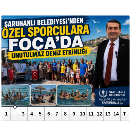
1
2
3
4
5
6
7
8
9
10
11
12
13
14
T