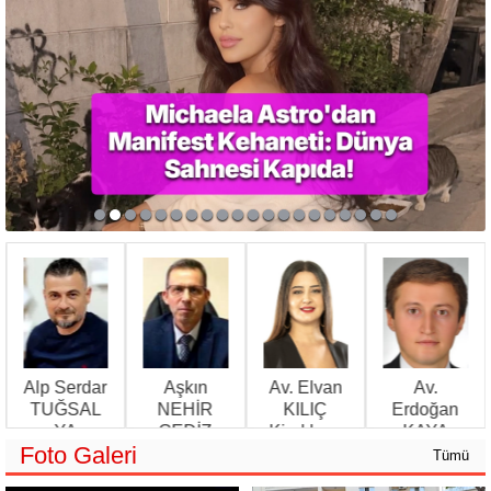
Alp Serdar
Aşkın
Av. Elvan
Av.
Ü
TUĞSAL
NEHİR
KILIÇ
Erdoğan
YA
GEDİZ
Kiralık ev
KAYA
Foto Galeri
'NU,
SİZCE…
BİZİM
ve otellerde
İŞÇİNİN
Tümü
GELECEĞİMİZ
gizli
İHBAR