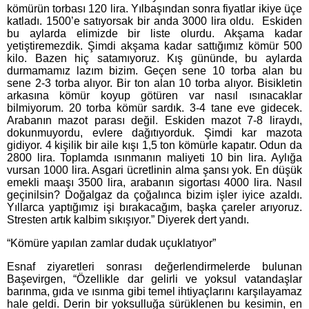
kömürün torbası 120 lira. Yılbaşından sonra fiyatlar ikiye üçe
katladı. 1500’e satıyorsak bir anda 3000 lira oldu. Eskiden
bu aylarda elimizde bir liste olurdu. Akşama kadar
yetiştiremezdik. Şimdi akşama kadar sattığımız kömür 500
kilo. Bazen hiç satamıyoruz. Kış gününde, bu aylarda
durmamamız lazım bizim. Geçen sene 10 torba alan bu
sene 2-3 torba alıyor. Bir ton alan 10 torba alıyor. Bisikletin
arkasına kömür koyup götüren var nasıl ısınacaklar
bilmiyorum. 20 torba kömür sardık. 3-4 tane eve gidecek.
Arabanın mazot parası değil. Eskiden mazot 7-8 liraydı,
dokunmuyordu, evlere dağıtıyorduk. Şimdi kar mazota
gidiyor. 4 kişilik bir aile kışı 1,5 ton kömürle kapatır. Odun da
2800 lira. Toplamda ısınmanın maliyeti 10 bin lira. Aylığa
vursan 1000 lira. Asgari ücretlinin alma şansı yok. En düşük
emekli maaşı 3500 lira, arabanın sigortası 4000 lira. Nasıl
geçinilsin? Doğalgaz da çoğalınca bizim işler iyice azaldı.
Yıllarca yaptığımız işi bırakacağım, başka çareler arıyoruz.
Stresten artık kalbim sıkışıyor.” Diyerek dert yandı.
“Kömüre yapılan zamlar dudak uçuklatıyor”
Esnaf ziyaretleri sonrası değerlendirmelerde bulunan
Başevirgen, “Özellikle dar gelirli ve yoksul vatandaşlar
barınma, gıda ve ısınma gibi temel ihtiyaçlarını karşılayamaz
hale geldi. Derin bir yoksulluğa sürüklenen bu kesimin, en