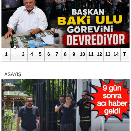
1
2
3
4
5
6
7
8
9
10
11
12
13
14
T
ASAYIŞ