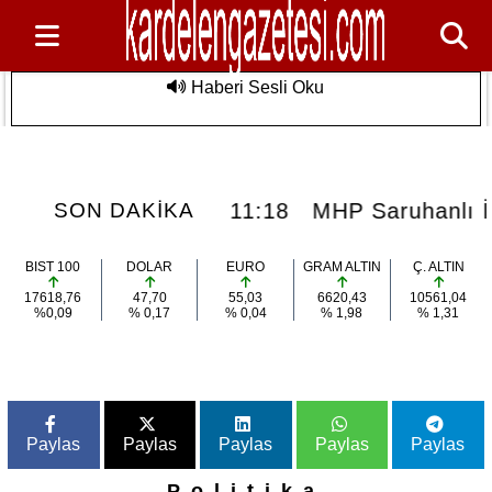
Haberi Sesli Oku
n Özel
MHP Saruhanlı İlçe Teşkilatı 15. Olağan
Son Dakika
ulmaz Deniz
Kongresine Gidiyor: Başkan Baki Ulu
Görevini Devrediyor
z Deniz Etkinliği
11:18
MHP Saruhanlı İl
SON DAKİKA
BIST 100
DOLAR
EURO
GRAM ALTIN
Ç. ALTIN
17618,76
47,70
55,03
6620,43
10561,04
%0,09
% 0,17
% 0,04
% 1,98
% 1,31
Paylas
Paylas
Paylas
Paylas
Paylas
Politika