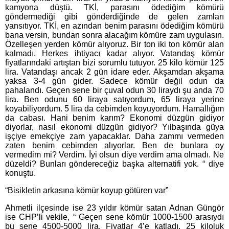
kamyona düştü. TKİ, parasını ödediğim kömürü
göndermediği gibi gönderdiğinde de gelen zamları
yansıtıyor. TKİ, en azından benim parasını ödediğim kömürü
bana versin, bundan sonra alacağım kömüre zam uygulasın.
Özelleşen yerden kömür alıyoruz. Bir ton iki ton kömür alan
kalmadı. Herkes ihtiyacı kadar alıyor. Vatandaş kömür
fiyatlarındaki artıştan bizi sorumlu tutuyor. 25 kilo kömür 125
lira. Vatandaşı ancak 2 gün idare eder. Akşamdan akşama
yaksa 3-4 gün gider. Sadece kömür değil odun da
pahalandı. Geçen sene bir çuval odun 30 liraydı şu anda 70
lira. Ben odunu 60 liraya satıyordum, 65 liraya yerine
koyabiliyordum. 5 lira da cebimden koyuyordum. Hamallığım
da cabası. Hani benim karım? Ekonomi düzgün gidiyor
diyorlar, nasıl ekonomi düzgün gidiyor? Yılbaşında güya
işçiye emekçiye zam yapacaklar. Daha zammı vermeden
zaten benim cebimden alıyorlar. Ben de bunlara oy
vermedim mi? Verdim. İyi olsun diye verdim ama olmadı. Ne
düzeldi? Bunları göndereceğiz başka alternatifi yok. “ diye
konuştu.
“Bisikletin arkasına kömür koyup götüren var”
Ahmetli ilçesinde ise 23 yıldır kömür satan Adnan Güngör
ise CHP’li vekile, “ Geçen sene kömür 1000-1500 arasıydı
bu sene 4500-5000 lira. Fiyatlar 4’e katladı. 25 kiloluk