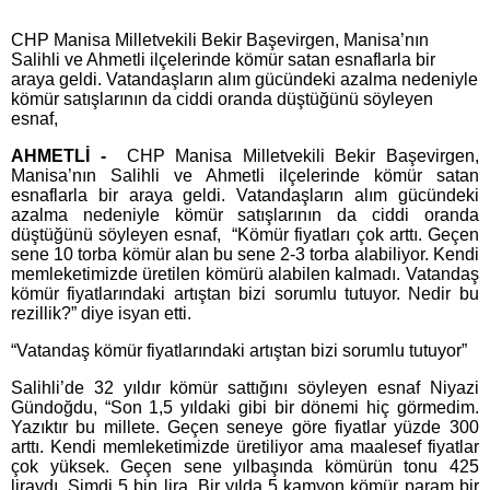
CHP Manisa Milletvekili Bekir Başevirgen, Manisa’nın
Salihli ve Ahmetli ilçelerinde kömür satan esnaflarla bir
araya geldi. Vatandaşların alım gücündeki azalma nedeniyle
kömür satışlarının da ciddi oranda düştüğünü söyleyen
esnaf,
AHMETLİ -
CHP Manisa Milletvekili Bekir Başevirgen,
Manisa’nın Salihli ve Ahmetli ilçelerinde kömür satan
esnaflarla bir araya geldi. Vatandaşların alım gücündeki
azalma nedeniyle kömür satışlarının da ciddi oranda
düştüğünü söyleyen esnaf, “Kömür fiyatları çok arttı. Geçen
sene 10 torba kömür alan bu sene 2-3 torba alabiliyor. Kendi
memleketimizde üretilen kömürü alabilen kalmadı. Vatandaş
kömür fiyatlarındaki artıştan bizi sorumlu tutuyor. Nedir bu
rezillik?” diye isyan etti.
“Vatandaş kömür fiyatlarındaki artıştan bizi sorumlu tutuyor”
Salihli’de 32 yıldır kömür sattığını söyleyen esnaf Niyazi
Gündoğdu, “Son 1,5 yıldaki gibi bir dönemi hiç görmedim.
Yazıktır bu millete. Geçen seneye göre fiyatlar yüzde 300
arttı. Kendi memleketimizde üretiliyor ama maalesef fiyatlar
çok yüksek. Geçen sene yılbaşında kömürün tonu 425
liraydı. Şimdi 5 bin lira. Bir yılda 5 kamyon kömür param bir