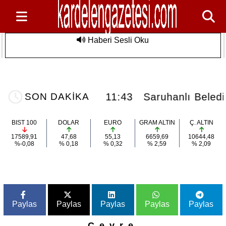
Haberi Sesli Oku
Saruhanlı Belediyesi'nden Özel
Son Dakika
Sporculara Foça'da Unutulmaz Deniz
Etkinliği
da vefat...
11:43
Saruhanlı Belediyesi'n
SON DAKİKA
BIST 100
DOLAR
EURO
GRAM ALTIN
Ç. ALTIN
17589,91
47,68
55,13
6659,69
10644,48
%-0,08
% 0,18
% 0,32
% 2,59
% 2,09
Paylas
Paylas
Paylas
Paylas
Paylas
Çevre