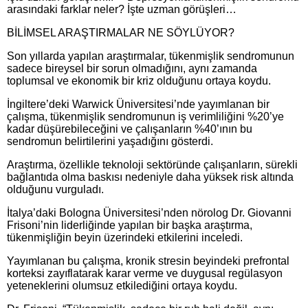
arasındaki farklar neler? İşte uzman görüşleri…
BİLİMSEL ARAŞTIRMALAR NE SÖYLÜYOR?
Son yıllarda yapılan araştırmalar, tükenmişlik sendromunun
sadece bireysel bir sorun olmadığını, aynı zamanda
toplumsal ve ekonomik bir kriz olduğunu ortaya koydu.
İngiltere’deki Warwick Üniversitesi’nde yayımlanan bir
çalışma, tükenmişlik sendromunun iş verimliliğini %20’ye
kadar düşürebileceğini ve çalışanların %40’ının bu
sendromun belirtilerini yaşadığını gösterdi.
Araştırma, özellikle teknoloji sektöründe çalışanların, sürekli
bağlantıda olma baskısı nedeniyle daha yüksek risk altında
olduğunu vurguladı.
İtalya’daki Bologna Üniversitesi’nden nörolog Dr. Giovanni
Frisoni’nin liderliğinde yapılan bir başka araştırma,
tükenmişliğin beyin üzerindeki etkilerini inceledi.
Yayımlanan bu çalışma, kronik stresin beyindeki prefrontal
korteksi zayıflatarak karar verme ve duygusal regülasyon
yeteneklerini olumsuz etkilediğini ortaya koydu.