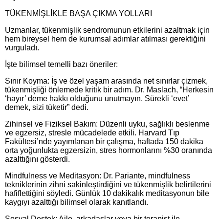
TÜKENMİŞLİKLE BAŞA ÇIKMA YOLLARI
Uzmanlar, tükenmişlik sendromunun etkilerini azaltmak için
hem bireysel hem de kurumsal adımlar atılması gerektiğini
vurguladı.
İşte bilimsel temelli bazı öneriler:
Sınır Koyma: İş ve özel yaşam arasında net sınırlar çizmek,
tükenmişliği önlemede kritik bir adım. Dr. Maslach, “Herkesin
‘hayır’ deme hakkı olduğunu unutmayın. Sürekli ‘evet’
demek, sizi tüketir” dedi.
Zihinsel ve Fiziksel Bakım: Düzenli uyku, sağlıklı beslenme
ve egzersiz, stresle mücadelede etkili. Harvard Tıp
Fakültesi’nde yayımlanan bir çalışma, haftada 150 dakika
orta yoğunlukta egzersizin, stres hormonlarını %30 oranında
azalttığını gösterdi.
Mindfulness ve Meditasyon: Dr. Pariante, mindfulness
tekniklerinin zihni sakinleştirdiğini ve tükenmişlik belirtilerini
hafiflettiğini söyledi. Günlük 10 dakikalık meditasyonun bile
kaygıyı azalttığı bilimsel olarak kanıtlandı.
Sosyal Destek: Aile, arkadaşlar veya bir terapist ile