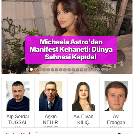
Alp Serdar
Aşkın
Av. Elvan
Av.
Ü
TUĞSAL
NEHİR
KILIÇ
Erdoğan
YA
GEDİZ
Kiralık ev
KAYA