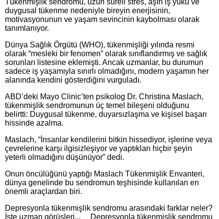
Tükenmişlik sendromu, uzun süreli stres, aşırı iş yükü ve
duygusal tükenme nedeniyle bireyin enerjisinin,
motivasyonunun ve yaşam sevincinin kaybolması olarak
tanımlanıyor.
Dünya Sağlık Örgütü (WHO), tükenmişliği yılında resmi
olarak “mesleki bir fenomen” olarak sınıflandırmış ve sağlık
sorunları listesine eklemişti. Ancak uzmanlar, bu durumun
sadece iş yaşamıyla sınırlı olmadığını, modern yaşamın her
alanında kendini gösterdiğini vurguladı.
ABD’deki Mayo Clinic’ten psikolog Dr. Christina Maslach,
tükenmişlik sendromunun üç temel bileşeni olduğunu
belirtti: Duygusal tükenme, duyarsızlaşma ve kişisel başarı
hissinde azalma.
Maslach, “İnsanlar kendilerini bitkin hissediyor, işlerine veya
çevrelerine karşı ilgisizleşiyor ve yaptıkları hiçbir şeyin
yeterli olmadığını düşünüyor” dedi.
Onun öncülüğünü yaptığı Maslach Tükenmişlik Envanteri,
dünya genelinde bu sendromun teşhisinde kullanılan en
önemli araçlardan biri.
Depresyonla tükenmişlik sendromu arasındaki farklar neler?
İşte uzman görüşleri... Depresyonla tükenmişlik sendromu