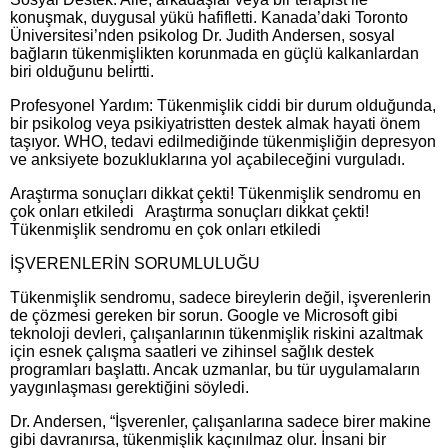
konuşmak, duygusal yükü hafifletti. Kanada’daki Toronto
Üniversitesi’nden psikolog Dr. Judith Andersen, sosyal
bağların tükenmişlikten korunmada en güçlü kalkanlardan
biri olduğunu belirtti.
Profesyonel Yardım: Tükenmişlik ciddi bir durum olduğunda,
bir psikolog veya psikiyatristten destek almak hayati önem
taşıyor. WHO, tedavi edilmediğinde tükenmişliğin depresyon
ve anksiyete bozukluklarına yol açabileceğini vurguladı.
Araştırma sonuçları dikkat çekti! Tükenmişlik sendromu en
çok onları etkiledi Araştırma sonuçları dikkat çekti!
Tükenmişlik sendromu en çok onları etkiledi
İŞVERENLERİN SORUMLULUĞU
Tükenmişlik sendromu, sadece bireylerin değil, işverenlerin
de çözmesi gereken bir sorun. Google ve Microsoft gibi
teknoloji devleri, çalışanlarının tükenmişlik riskini azaltmak
için esnek çalışma saatleri ve zihinsel sağlık destek
programları başlattı. Ancak uzmanlar, bu tür uygulamaların
yaygınlaşması gerektiğini söyledi.
Dr. Andersen, “İşverenler, çalışanlarına sadece birer makine
gibi davranırsa, tükenmişlik kaçınılmaz olur. İnsani bir