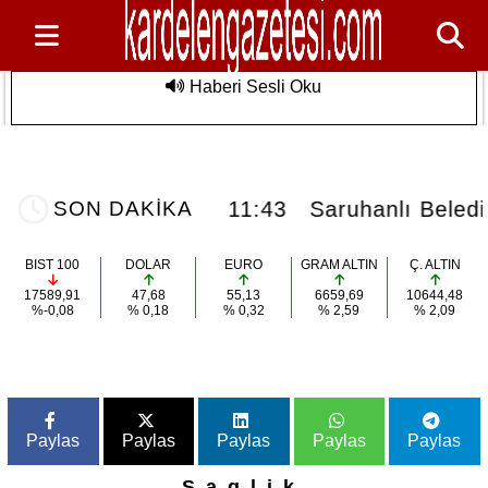
Haberi Sesli Oku
Saruhanlı Belediyesi'nden Özel
Son Dakika
Sporculara Foça'da Unutulmaz Deniz
Etkinliği
uhanlı'da vefat...
11:43
Saruhanlı Beledi
SON DAKİKA
BIST 100
DOLAR
EURO
GRAM ALTIN
Ç. ALTIN
17589,91
47,68
55,13
6659,69
10644,48
%-0,08
% 0,18
% 0,32
% 2,59
% 2,09
Paylas
Paylas
Paylas
Paylas
Paylas
Saglik