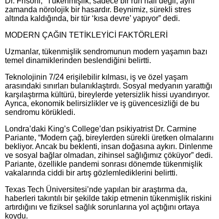
Dr. Frisoni, “Tükenmişlik, sadece bir ruh hali değil, aynı
zamanda nörolojik bir hasardır. Beynimiz, sürekli stres
altında kaldığında, bir tür ‘kısa devre’ yapıyor” dedi.
MODERN ÇAĞIN TETİKLEYİCİ FAKTÖRLERİ
Uzmanlar, tükenmişlik sendromunun modern yaşamın bazı
temel dinamiklerinden beslendiğini belirtti.
Teknolojinin 7/24 erişilebilir kılması, iş ve özel yaşam
arasındaki sınırları bulanıklaştırdı. Sosyal medyanın yarattığı
karşılaştırma kültürü, bireylerde yetersizlik hissi uyandırıyor.
Ayrıca, ekonomik belirsizlikler ve iş güvencesizliği de bu
sendromu körükledi.
Londra’daki King’s College’dan psikiyatrist Dr. Carmine
Pariante, “Modern çağ, bireylerden sürekli üretken olmalarını
bekliyor. Ancak bu beklenti, insan doğasına aykırı. Dinlenme
ve sosyal bağlar olmadan, zihinsel sağlığımız çöküyor” dedi.
Pariante, özellikle pandemi sonrası dönemde tükenmişlik
vakalarında ciddi bir artış gözlemlediklerini belirtti.
Texas Tech Üniversitesi’nde yapılan bir araştırma da,
haberleri takıntılı bir şekilde takip etmenin tükenmişlik riskini
artırdığını ve fiziksel sağlık sorunlarına yol açtığını ortaya
koydu.