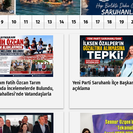
9
10
11
12
13
14
15
16
17
18
19
m Fatih Özcan Tarım
Yeni Parti Saruhanlı İlçe Başka
nda İncelemelerde Bulundu,
açıklama
ahallesi’nde Vatandaşlarla