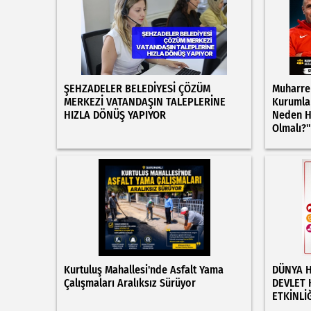
ŞEHZADELER BELEDİYESİ ÇÖZÜM
Muharre
MERKEZİ VATANDAŞIN TALEPLERİNE
Kurumlar
HIZLA DÖNÜŞ YAPIYOR
Neden H
Olmalı?"
Kurtuluş Mahallesi'nde Asfalt Yama
DÜNYA H
Çalışmaları Aralıksız Sürüyor
DEVLET 
ETKİNLİĞ