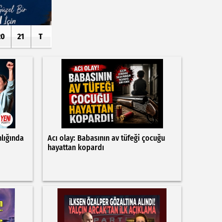
20
21
T
nlığında
Acı olay: Babasının av tüfeği çocuğu
hayattan kopardı