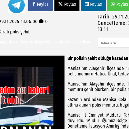
Paylas
Paylas
Paylas
Paylas
Tarih: 29.11.2
9.11.2025 13:06:00
0
Güncelleme: 
13:11
Yaralı
polis
şehit
ra Foça'da Unutulmaz Deniz Etkinliği
Kongresine Gidiyor: Başkan Baki Ulu Görevini Devrediyor
 İncelemelerde Bulundu, Develi Mahallesi’nde
açıklama
Bir polisin şehit olduğu kazadan 
attan kopardı
Manisa’nın Alaşehir ilçesinde 
polis memuru Hatice Ünal, tedav
Manisa’nın Alaşehir ilçesinde,
memuru şehit olurken, bir polis
Kazanın ardından Manisa Celal 
altına alınan polis memuru, bugü
Manisa İl Emniyet Müdürü Fahr
duyurdu: “Müdürlüğümüz Bölge T
Denetleme İstasyon Amirliği’nde