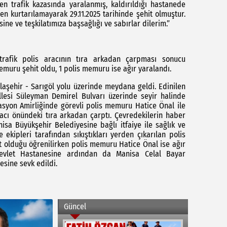
n trafik kazasında yaralanmış, kaldırıldığı hastanede
 kurtarılamayarak 29.11.2025 tarihinde şehit olmuştur.
sine ve teşkilatımıza başsağlığı ve sabırlar dilerim.”
 trafik polis aracının tıra arkadan çarpması sonucu
muru şehit oldu, 1 polis memuru ise ağır yaralandı.
Alaşehir - Sarıgöl yolu üzerinde meydana geldi. Edinilen
llesi Süleyman Demirel Bulvarı üzerinde seyir halinde
asyon Amirliğinde görevli polis memuru Hatice Önal ile
racı önündeki tıra arkadan çarptı. Çevredekilerin haber
isa Büyükşehir Belediyesine bağlı itfaiye ile sağlık ve
ye ekipleri tarafından sıkıştıkları yerden çıkarılan polis
t olduğu öğrenilirken polis memuru Hatice Önal ise ağır
Devlet Hastanesine ardından da Manisa Celal Bayar
esine sevk edildi.
Güncel