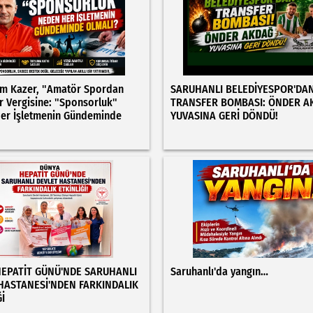
m Kazer, "Amatör Spordan
SARUHANLI BELEDİYESPOR'DA
 Vergisine: "Sponsorluk"
TRANSFER BOMBASI: ÖNDER A
er İşletmenin Gündeminde
YUVASINA GERİ DÖNDÜ!
EPATİT GÜNÜ'NDE SARUHANLI
Saruhanlı'da yangın…
HASTANESİ'NDEN FARKINDALIK
İ