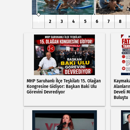
1
2
3
4
5
6
7
8
MHP Saruhanlı İlçe Teşkilatı 15. Olağan
Kaymaka
Kongresine Gidiyor: Başkan Baki Ulu
Alanları
Görevini Devrediyor
Develi M
Buluştu