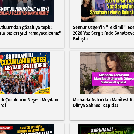
tlulu'ndan gözaltıya tepki:
Sennur Üzgen’in “Tekâmül” Es
rla bizleri yıldıramayacaksınız"
2026 Yaz Sergisi’nde Sanatseve
Buluştu
ılı Çocukların Neşesi Meydanı
Michaela Astro'dan Manifest K
rdi
Dünya Sahnesi Kapıda!