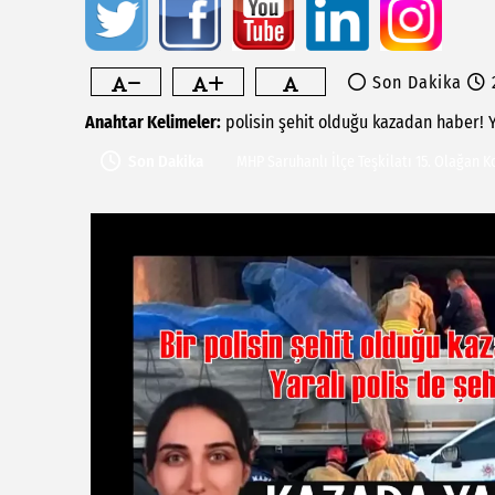
Son Dakika
2
Anahtar Kelimeler:
polisin
şehit
olduğu
kazadan
haber!
Saruhanlı Belediyesi'nden Özel Sporcula
Son Dakika
MHP Saruhanlı İlçe Teşkilatı 15. Olağan 
Kaymakam Fatih Özcan Tarım Alanlarında
Vatandaşlarla Buluştu
Yeni Parti Saruhanlı İlçe Başkanlığında 
Acı olay: Babasının av tüfeği çocuğu hay