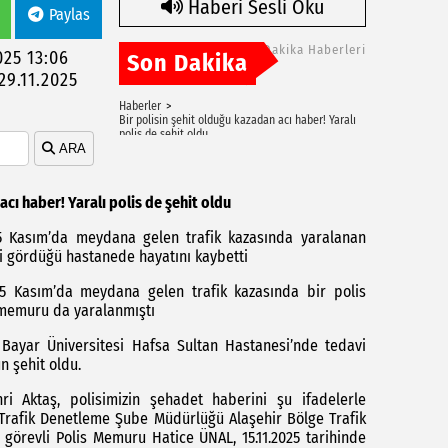
Haberi Sesli Oku
Paylas
Son Dakika Haberleri
025 13:06
Son Dakika
29.11.2025
Haberler
Bir polisin şehit olduğu kazadan acı haber! Yaralı
polis de şehit oldu
ARA
acı haber! Yaralı polis de şehit oldu
15 Kasım’da meydana gelen trafik kazasında yaralanan
i gördüğü hastanede hayatını kaybetti
 15 Kasım’da meydana gelen trafik kazasında bir polis
 memuru da yaralanmıştı
Bayar Üniversitesi Hafsa Sultan Hastanesi’nde tedavi
n şehit oldu.
i Aktaş, polisimizin şehadet haberini şu ifadelerle
rafik Denetleme Şube Müdürlüğü Alaşehir Bölge Trafik
 görevli Polis Memuru Hatice ÜNAL, 15.11.2025 tarihinde