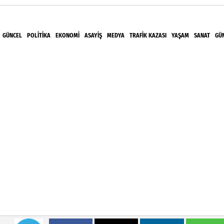
GÜNCEL
POLITIKA
EKONOMI
ASAYIŞ
MEDYA
TRAFIK KAZASI
YAŞAM
SANAT
GÜ