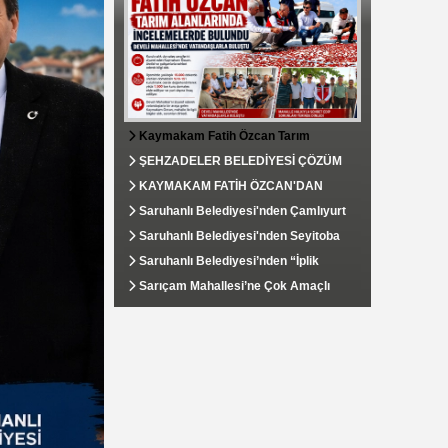
Kaymakam Fatih Özcan Tarım
Alanlarında İncelemelerde Bulundu,
ŞEHZADELER BELEDİYESİ ÇÖZÜM
Develi Mahallesi’nde Vatandaşlarla
MERKEZİ VATANDAŞIN TALEPLERİNE
KAYMAKAM FATİH ÖZCAN'DAN
Buluştu
HIZLA DÖNÜŞ YAPIYOR
SOSYAL YARDIMLAŞMA VE
Saruhanlı Belediyesi'nden Çamlıyurt
DAYANIŞMA VAKFI'NA ZİYARET
Mahallesi'ne Kapsamlı Çevre
Saruhanlı Belediyesi'nden Seyitoba
Düzenlemesi
Mahallesi'ne Tarımsal Su Desteği
Saruhanlı Belediyesi’nden “İplik
Yolu”nda Yoğun Mesai: Sıcak Asfalt
Sarıçam Mahallesi’ne Çok Amaçlı
Çalışmaları Aralıksız Sürüyor
Hizmet Binası Kazandırıldı