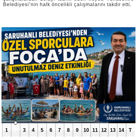
Belediyesi’nin halk öncelikli çalışmalarını takdir etti.
1
2
3
4
5
6
7
8
9
10
11
12
13
14
T