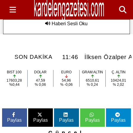
Haberi Sesli Oku
üfeği çocuğu
İlksen Özalper Ankara'ya götürüldü
Son Dakika
 hayattan kopardı
11:46
İlksen Özalper A
SON DAKİKA
BIST 100
DOLAR
EURO
GRAM ALTIN
Ç. ALTIN
17603,28
47,59
54,96
6510,61
10424,01
%0,44
% 0,06
% -0,06
% 0,24
% 2,02
Paylas
Paylas
Paylas
Paylas
Paylas
Güncel