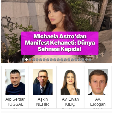
Alp Serdar
Aşkın
Av. Elvan
Av.
Ü
TUĞSAL
NEHİR
KILIÇ
Erdoğan
YA
GEDİZ
Kiralık ev
KAYA