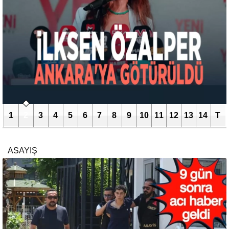
1
2
3
4
5
6
7
8
9
10
11
12
13
14
T
ASAYIŞ