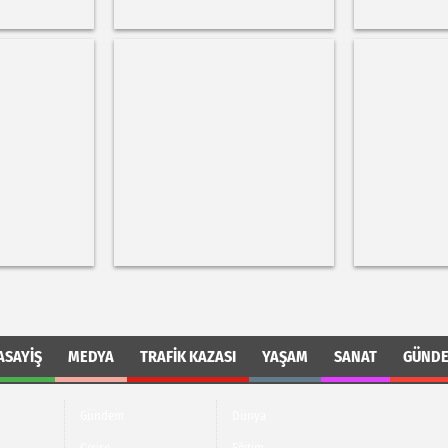
ASAYIŞ
MEDYA
TRAFIK KAZASI
YAŞAM
SANAT
GÜND
Gündem
Dünya
Çevre
Eğitim