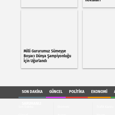
Milli Gururumuz Sümeyye
Boyacı Dünya Şampiyonluğu
İçin Uğurlandı
SON DAKIKA
GÜNCEL
POLITIKA
EKONOMI
SARUHANLI
Son Dakika
Ekonomi
Trafik Kazası
Güncel
Asayiş
Yaşam