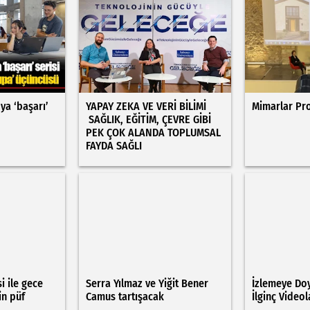
ya ‘başarı’
YAPAY ZEKA VE VERİ BİLİMİ
Mimarlar Pro
SAĞLIK, EĞİTİM, ÇEVRE GİBİ
PEK ÇOK ALANDA TOPLUMSAL
FAYDA SAĞLI
i ile gece
Serra Yılmaz ve Yiğit Bener
İzlemeye Do
in püf
Camus tartışacak
İlginç Videol