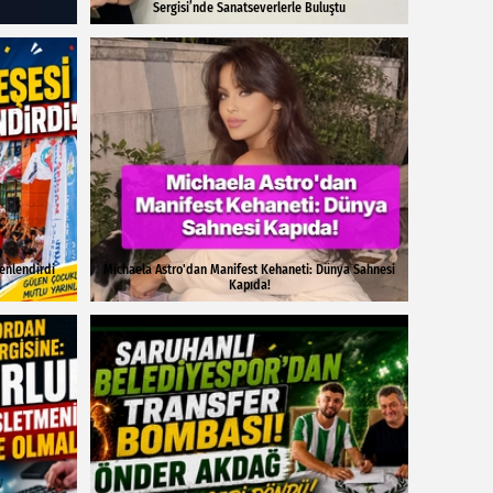
Sergisi’nde Sanatseverlerle Buluştu
enlendirdi
Michaela Astro'dan Manifest Kehaneti: Dünya Sahnesi
Kapıda!