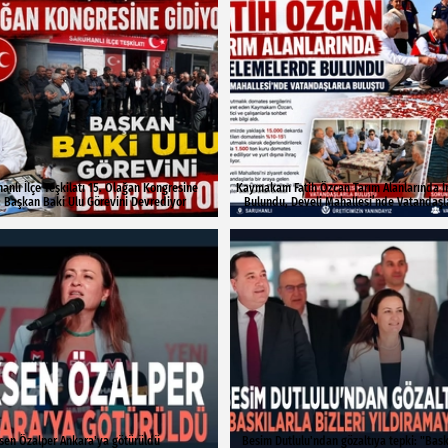
nlı İlçe Teşkilatı 15. Olağan Kongresine
Kaymakam Fatih Özcan Tarım Alanlarında 
: Başkan Baki Ulu Görevini Devrediyor
Bulundu, Develi Mahallesi’nde Vatandaşl
ksen Özalper Ankara'ya götürüldü
Besim Dutlulu'ndan gözaltıya tepki: "Baskı