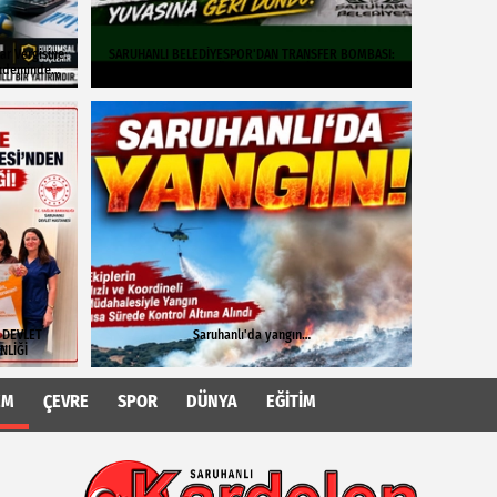
r Vergisine:
SARUHANLI BELEDİYESPOR'DAN TRANSFER BOMBASI:
ündeminde
ÖNDER AKDAĞ YUVASINA GERİ DÖNDÜ!
 DEVLET
Saruhanlı'da yangın…
NLİĞİ
EM
ÇEVRE
SPOR
DÜNYA
EĞITIM