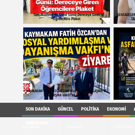
Tam Akademi'de Gurur Günü: Dereceye Giren
ŞEHZADELER
Öğrencilere Plaket
TA
KAYMAKAM FATİH ÖZCAN'DAN SOSYAL YARDIMLAŞMA VE
Kurtuluş Mah
DAYANIŞMA VAKFI'NA ZİYARET
SON DAKIKA
GÜNCEL
POLITIKA
EKONOMI
SARUHANLI
Son Dakika
Ekonomi
Trafik Kazası