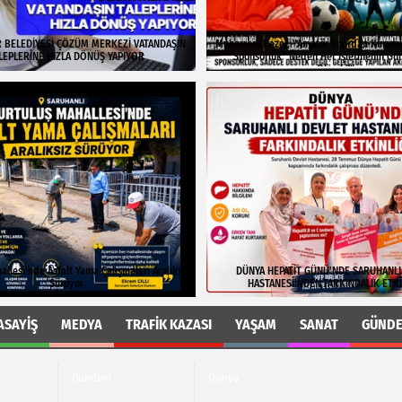
 BELEDİYESİ ÇÖZÜM MERKEZİ VATANDAŞIN
Muharrem Kazer, "Amatör Spordan Kurumla
LEPLERİNE HIZLA DÖNÜŞ YAPIYOR
"Sponsorluk" Neden Her İşletmenin G
Olmalı?"
allesi'nde Asfalt Yama Çalışmaları Aralıksız
DÜNYA HEPATİT GÜNÜ'NDE SARUHANLI
Sürüyor
HASTANESİ'NDEN FARKINDALIK ETKİ
ASAYIŞ
MEDYA
TRAFIK KAZASI
YAŞAM
SANAT
GÜND
Gündem
Dünya