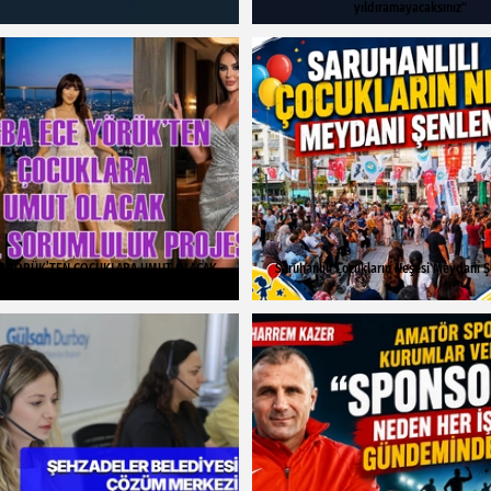
yıldıramayacaksınız"
E YÖRÜK’TEN ÇOCUKLARA UMUT OLACAK
Saruhanlılı Çocukların Neşesi Meydanı Ş
SOSYAL SORUMLULUK PROJESİ