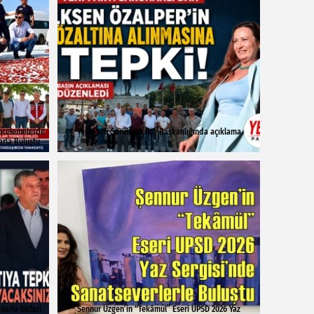
İncelemelerde
Yeni Parti Saruhanlı İlçe Başkanlığında açıklama
arla Buluştu
larla bizleri
Sennur Üzgen’in “Tekâmül” Eseri UPSD 2026 Yaz