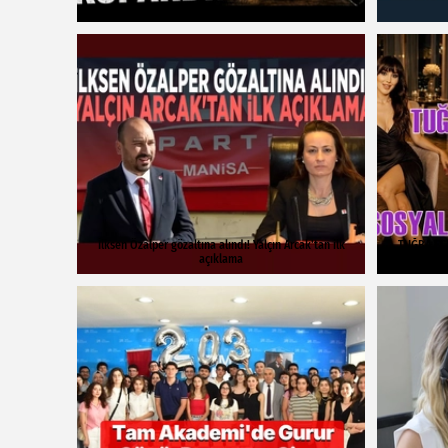
İlksen Özalper gözaltına alındı! Yalçın Arcak'tan ilk
TUĞBA EC
açıklama