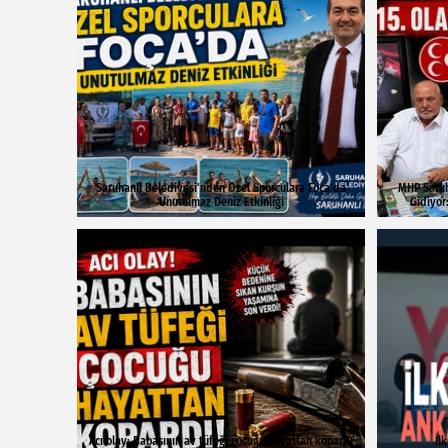
Saruhanlı Belediyesi'nden Özel Sporculara Foça'da
MHP Saruha
Unutulmaz Deniz Etkinliği
Gidiyor
Acı olay: Babasının av tüfeği çocuğu hayattan kopardı
İl